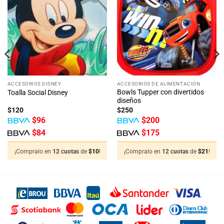
Añadir
Añadir
a la
a la
lista
lista
de
de
deseos
deseos
ACCESORIOS DISNEY
ACCESORIOS DE ALIMENTACIÓN
Bowls Tupper con divertidos
Toalla Social Disney
diseños
$
120
$
250
$
96
$
200
$
84
$
175
¡Compralo en
12 cuotas
de
$
10
!
¡Compralo en
12 cuotas
de
$
21
!