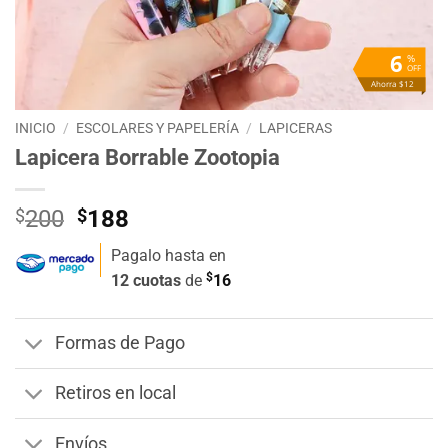
6
%
OFF
Ahorra $12
INICIO
/
ESCOLARES Y PAPELERÍA
/
LAPICERAS
Lapicera Borrable Zootopia
El
El
$
200
$
188
precio
precio
Pagalo hasta en
original
actual
$
12 cuotas
de
16
era:
es:
$200.
$188.
Formas de Pago
Retiros en local
Envíos