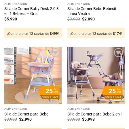
ALIMENTACIÓN
ALIMENTACIÓN
Silla de Comer Baby Desk 2.0 3
Silla de Comer Bebe Bebesit
en 1 Bebesit – Gris
Linea Vectra
El
El
$
5.990
$
3.990
$
2.090
precio
precio
original
actual
era:
es:
$3.990.
$2.090.
¡Compralo en
12 cuotas
de
$
499
!
¡Compralo en
12 cuotas
de
$
174
!
Añadir
Añadir
a la
a la
lista
lista
de
de
deseos
deseos
25
25
%
%
OFF
OFF
Ahorra $1.000
Ahorra $1.992
ALIMENTACIÓN
ALIMENTACIÓN
Silla de Comer para Bebe
Silla de Comer para Bebe 2 en 1
El
El
El
El
$
3.990
$
2.990
$
7.990
$
5.998
precio
precio
precio
precio
original
actual
original
actual