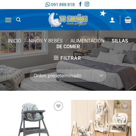
Saltar
091 888 818
al
contenido
INICIO
/
NIÑOS Y BEBÉS
/
ALIMENTACIÓN
/
SILLAS
DE COMER
FILTRAR
Añadir
Añadir
a la
a la
lista
lista
de
de
deseos
deseos