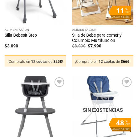
11
%
OFF
Ahorra $1.000
ALIMENTACIÓN
ALIMENTACIÓN
Silla de Bebe para comer y
Silla Bebesit Step
Columpio Multifuncion
El
El
$
3.090
$
8.990
$
7.990
precio
precio
original
actual
era:
es:
$8.990.
$7.990.
¡Compralo en
12 cuotas
de
$
258
!
¡Compralo en
12 cuotas
de
$
666
!
Añadir
Añadir
a la
a la
lista
lista
de
de
deseos
deseos
SIN EXISTENCIAS
48
%
OFF
Ahorra $1.900