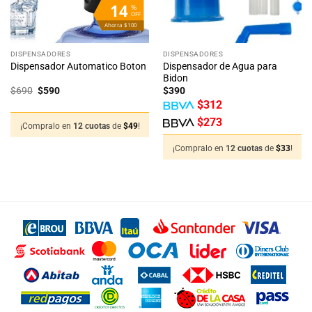
14
%
OFF
Ahorra $100
DISPENSADORES
DISPENSADORES
Dispensador de Agua para
Dispensador Automatico Boton
Bidon
El
El
$
690
$
590
$
390
precio
precio
$
312
original
actual
era:
es:
$
273
$690.
$590.
¡Compralo en
12 cuotas
de
$
49
!
¡Compralo en
12 cuotas
de
$
33
!