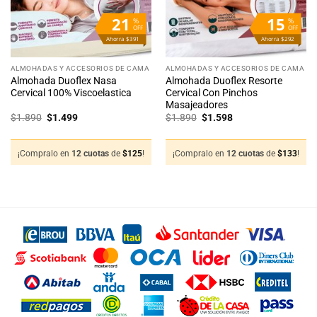
21
15
%
%
OFF
OFF
Ahorra $391
Ahorra $292
ALMOHADAS Y ACCESORIOS DE CAMA
ALMOHADAS Y ACCESORIOS DE CAMA
Almohada Duoflex Nasa
Almohada Duoflex Resorte
Cervical 100% Viscoelastica
Cervical Con Pinchos
Masajeadores
El
El
El
El
$
1.890
$
1.499
$
1.890
$
1.598
precio
precio
precio
precio
original
actual
original
actual
era:
es:
era:
es:
$1.890.
$1.499.
$1.890.
$1.598.
¡Compralo en
12 cuotas
de
$
125
!
¡Compralo en
12 cuotas
de
$
133
!