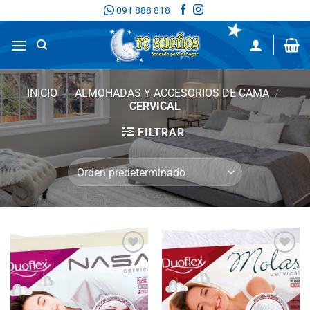
Saltar
091 888 818
al
contenido
INICIO
/
ALMOHADAS Y ACCESORIOS DE CAMA
/
CERVICAL
FILTRAR
Añadir
Añadir
a la
a la
lista
lista
de
de
deseos
deseos