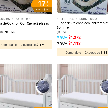
17
%
OFF
Ahorra $292
+
SORIOS DE DORMITORIO
ACCESORIOS DE DORMITORIO
Funda de Colchon con Cierre 2 pl
a de Colchon Con Cierre 2 plazas
Sommier
El
El
90
$
1.398
$
1.590
precio
precio
$
1.272
original
actual
era:
es:
$
1.113
¡Compralo en
12 cuotas
de
$
117
!
$1.690.
$1.398.
¡Compralo en
12 cuotas
de
$
133
Añadir
Añ
a la
a
lista
li
de
deseos
de