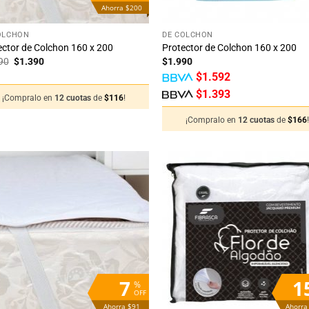
Ahorra $200
+
OLCHÓN
DE COLCHÓN
ector de Colchon 160 x 200
Protector de Colchon 160 x 200
El
El
90
$
1.390
$
1.990
precio
precio
$
1.592
original
actual
era:
es:
$
1.393
¡Compralo en
12 cuotas
de
$
116
!
$1.590.
$1.390.
¡Compralo en
12 cuotas
de
$
166
Añadir
Añ
a la
a
lista
li
de
deseos
de
7
1
%
OFF
Ahorra $91
Ahorra
+