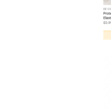
+
DE C
Prot
Elast
$
2.3