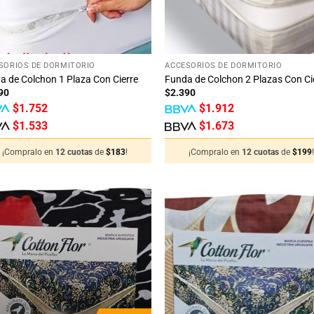
+
SORIOS DE DORMITORIO
ACCESORIOS DE DORMITORIO
a de Colchon 1 Plaza Con Cierre
Funda de Colchon 2 Plazas Con Ci
90
$
2.390
$
1.752
$
1.912
$
1.533
$
1.673
¡Compralo en
12 cuotas
de
$
183
!
¡Compralo en
12 cuotas
de
$
199
Añadir
Añ
a la
a
lista
li
de
deseos
de