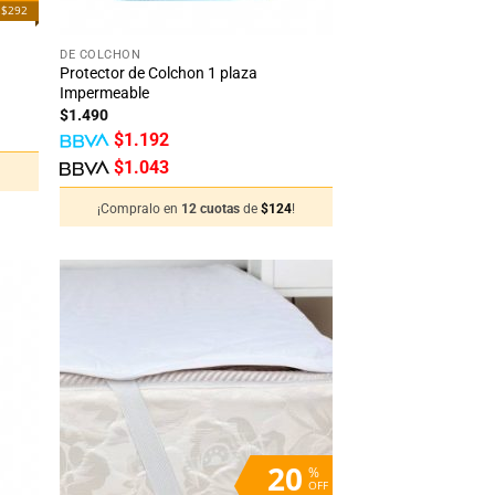
 $292
+
DE COLCHÓN
Protector de Colchon 1 plaza
Impermeable
$
1.490
$
1.192
$
1.043
¡Compralo en
12 cuotas
de
$
124
!
adir
Añadir
 la
a la
sta
lista
de
de
seos
deseos
20
%
OFF