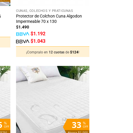
+
CUNAS, COLECHOS Y PRATICUNAS
Protector de Colchon Cuna Algodon
5
Impermeable 70 x 130
$
1.490
$
1.192
$
1.043
!
¡Compralo en
12 cuotas
de
$
124
!
adir
Añadir
 la
a la
sta
lista
de
de
seos
deseos
5
33
%
%
OFF
OFF
 $791
Ahorra $1.000