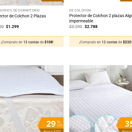
SORIOS DE DORMITORIO
DE COLCHÓN
Protector de Colchon 2 plazas Al
ector de Colchon 2 Plazas
Impermeable
El
El
El
El
90
$
1.299
$
3.290
$
2.788
precio
precio
precio
precio
original
actual
original
actual
era:
es:
era:
es:
¡Compralo en
12 cuotas
de
$
108
!
¡Compralo en
12 cuotas
de
$
232
$1.390.
$1.299.
$3.290.
$2.788.
Añadir
Añ
a la
a
lista
li
de
deseos
de
29
3
%
OFF
Ahorra $700
Ahorra