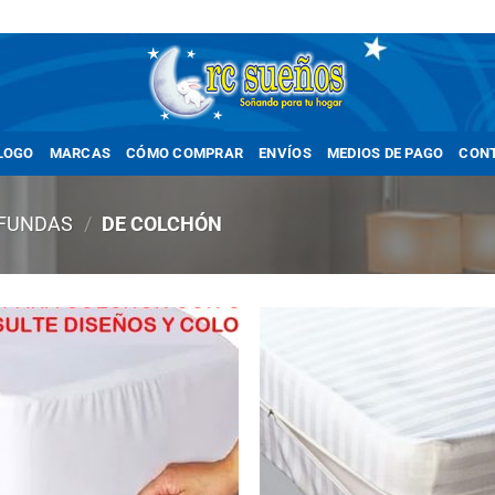
LOGO
MARCAS
CÓMO COMPRAR
ENVÍOS
MEDIOS DE PAGO
CON
FUNDAS
/
DE COLCHÓN
Añadir
Añ
a la
a
lista
li
de
deseos
de