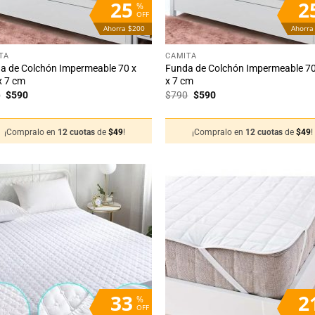
25
2
%
OFF
Ahorra $200
Ahorra
+
TA
CAMITA
a de Colchón Impermeable 70 x
Funda de Colchón Impermeable 70
x 7 cm
x 7 cm
El
El
El
El
0
$
590
$
790
$
590
precio
precio
precio
precio
original
actual
original
actual
era:
es:
era:
es:
¡Compralo en
12 cuotas
de
$
49
!
¡Compralo en
12 cuotas
de
$
49
!
$790.
$590.
$790.
$590.
Añadir
Añ
a la
a
lista
li
de
deseos
de
33
2
%
OFF