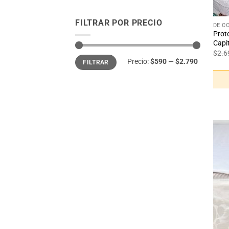
+
FILTRAR POR PRECIO
DE C
Prot
Capi
$
2.6
Precio
Precio
Precio:
$590
—
$2.790
FILTRAR
mínimo
máximo