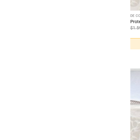
+
DE C
Prot
$
1.5
+