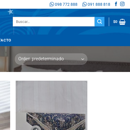
098 772 888
091 888 818
Buscar
$
0
por:
TACTO
adir
Añadir
 la
a la
sta
lista
de
de
seos
deseos