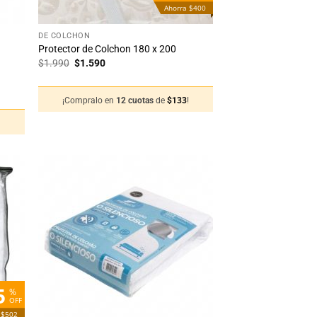
Ahorra $400
+
DE COLCHÓN
Protector de Colchon 180 x 200
El
El
$
1.990
$
1.590
precio
precio
original
actual
era:
es:
¡Compralo en
12 cuotas
de
$
133
!
$1.990.
$1.590.
!
adir
Añadir
 la
a la
sta
lista
de
de
seos
deseos
5
%
OFF
 $502
+