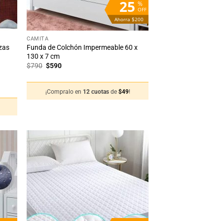
25
%
OFF
Ahorra $200
+
CAMITA
azas
Funda de Colchón Impermeable 60 x
130 x 7 cm
El
El
$
790
$
590
precio
precio
original
actual
era:
es:
¡Compralo en
12 cuotas
de
$
49
!
$790.
$590.
!
adir
Añadir
 la
a la
sta
lista
de
de
seos
deseos