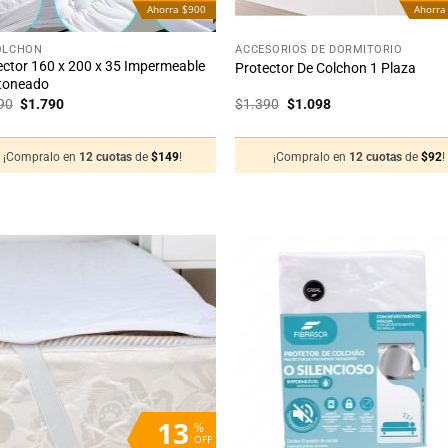
Ahorra $900
Ahorra
+
OLCHÓN
ACCESORIOS DE DORMITORIO
ector 160 x 200 x 35 Impermeable
Protector De Colchon 1 Plaza
toneado
El
El
El
El
90
$
1.790
$
1.390
$
1.098
precio
precio
precio
precio
original
actual
original
actual
era:
es:
era:
es:
¡Compralo en
12 cuotas
de
$
149
!
¡Compralo en
12 cuotas
de
$
92
!
$2.690.
$1.790.
$1.390.
$1.098.
Añadir
Añ
a la
a
lista
li
de
deseos
de
13
%
OFF