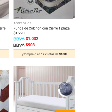
+
ACCESORIOS
erre
Funda de Colchon con Cierre 1 plaza
$
1.290
$
1.032
$
903
!
¡Compralo en
12 cuotas
de
$
108
!
adir
Añadir
 la
a la
sta
lista
de
de
seos
deseos