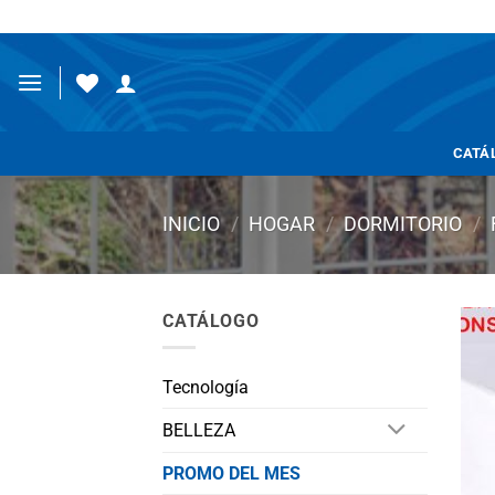
Saltar
al
contenido
CATÁ
INICIO
/
HOGAR
/
DORMITORIO
/
CATÁLOGO
Tecnología
BELLEZA
PROMO DEL MES