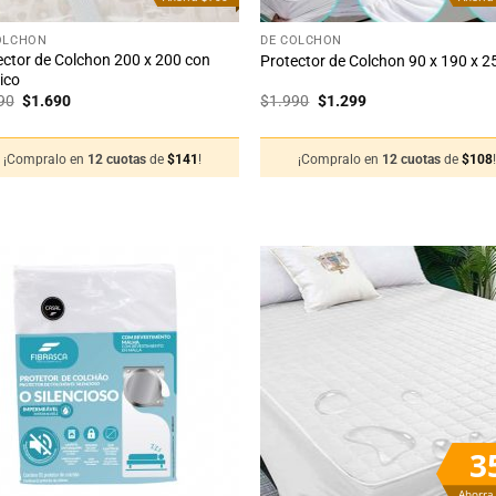
+
OLCHÓN
DE COLCHÓN
ector de Colchon 200 x 200 con
Protector de Colchon 90 x 190 x 2
ico
El
El
El
El
90
$
1.690
$
1.990
$
1.299
precio
precio
precio
precio
original
actual
original
actual
era:
es:
era:
es:
¡Compralo en
12 cuotas
de
$
141
!
¡Compralo en
12 cuotas
de
$
108
$2.390.
$1.690.
$1.990.
$1.299.
Añadir
Añ
a la
a
lista
li
de
deseos
de
3
Ahorra