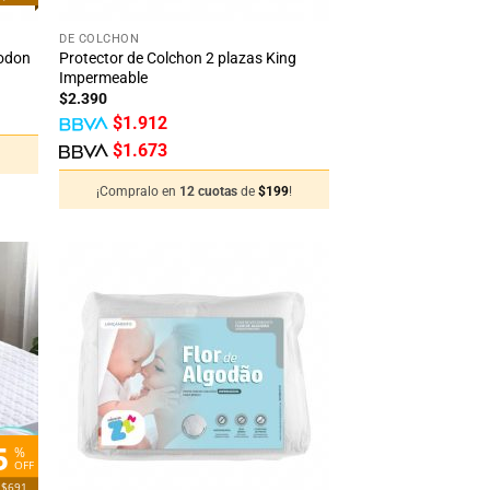
DE COLCHÓN
godon
Protector de Colchon 2 plazas King
Impermeable
$
2.390
$
1.912
$
1.673
!
¡Compralo en
12 cuotas
de
$
199
!
adir
Añadir
 la
a la
sta
lista
de
de
seos
deseos
5
%
OFF
 $691