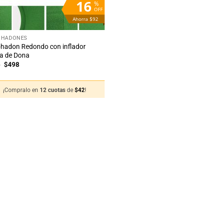
16
%
OFF
Ahorra $92
OHADONES
hadon Redondo con inflador
a de Dona
El
El
0
$
498
precio
precio
original
actual
era:
es:
¡Compralo en
12 cuotas
de
$
42
!
$590.
$498.