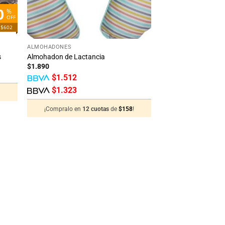
0
%
OFF
 $602
+
ALMOHADONES
s
Almohadon de Lactancia
$
1.890
$
1.512
$
1.323
!
¡Compralo en
12 cuotas
de
$
158
!