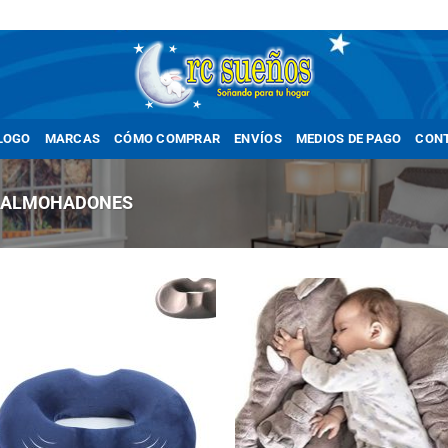
LOGO
MARCAS
CÓMO COMPRAR
ENVÍOS
MEDIOS DE PAGO
CON
ALMOHADONES
Añadir
Añ
a la
a
lista
li
de
deseos
de