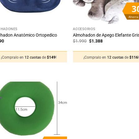
3
Ahorra
+
OHADONES
ACCESORIOS
hadon Anatómico Ortopedico
Almohadon de Apego Elefante Gri
El
El
90
$
1.990
$
1.388
precio
precio
original
actual
era:
es:
¡Compralo en
12 cuotas
de
$
149
!
¡Compralo en
12 cuotas
de
$
116
$1.990.
$1.388.
Añadir
a la
lista
de
deseos