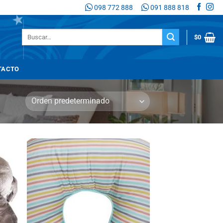
098 772 888
091 888 818
Buscar
$
0
por:
TACTO
adir
Añadir
 la
a la
sta
lista
de
de
seos
deseos