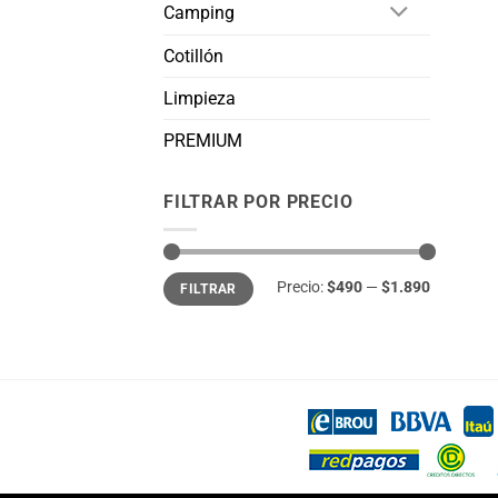
Camping
Cotillón
Limpieza
PREMIUM
FILTRAR POR PRECIO
Precio
Precio
Precio:
$490
—
$1.890
FILTRAR
mínimo
máximo