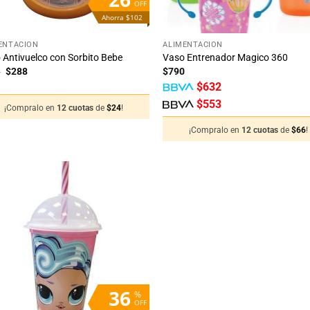
OFF
Ahorra $102
+
ENTACIÓN
ALIMENTACIÓN
 Antivuelco con Sorbito Bebe
Vaso Entrenador Magico 360
El
El
0
$
288
$
790
precio
precio
$
632
original
actual
era:
es:
$
553
¡Compralo en
12 cuotas
de
$
24
!
$390.
$288.
¡Compralo en
12 cuotas
de
$
66
!
Añadir
a la
lista
de
deseos
36
%
OFF