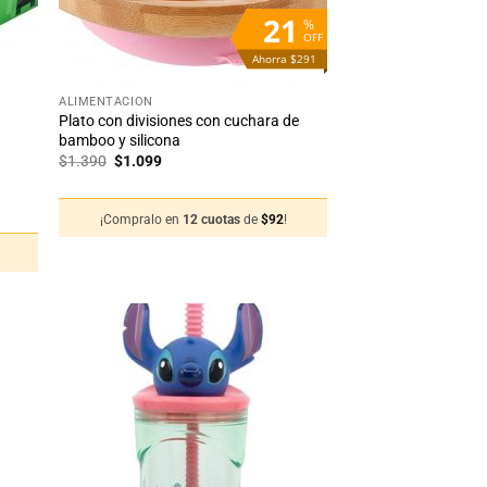
21
%
OFF
Ahorra $291
+
ALIMENTACIÓN
Plato con divisiones con cuchara de
bamboo y silicona
El
El
$
1.390
$
1.099
precio
precio
original
actual
era:
es:
¡Compralo en
12 cuotas
de
$
92
!
$1.390.
$1.099.
adir
Añadir
 la
a la
sta
lista
de
de
seos
deseos