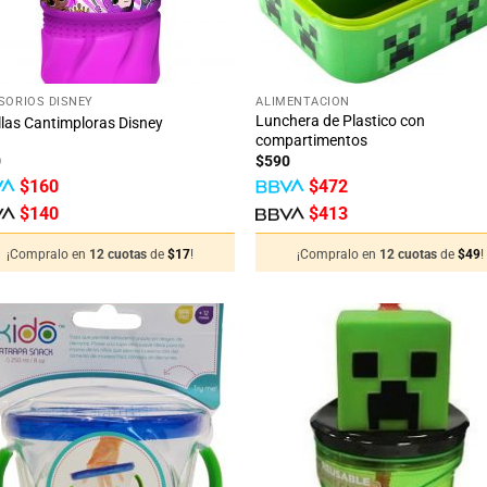
+
SORIOS DISNEY
ALIMENTACIÓN
Lunchera de Plastico con
llas Cantimploras Disney
compartimentos
0
$
590
$
160
$
472
$
140
$
413
¡Compralo en
12 cuotas
de
$
17
!
¡Compralo en
12 cuotas
de
$
49
!
Añadir
Añ
a la
a
lista
li
de
deseos
de