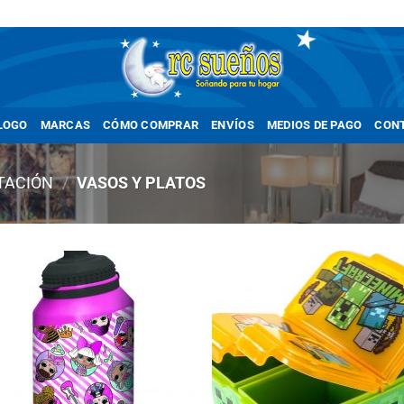
LOGO
MARCAS
CÓMO COMPRAR
ENVÍOS
MEDIOS DE PAGO
CON
TACIÓN
/
VASOS Y PLATOS
Añadir
Añ
a la
a
lista
li
de
deseos
de