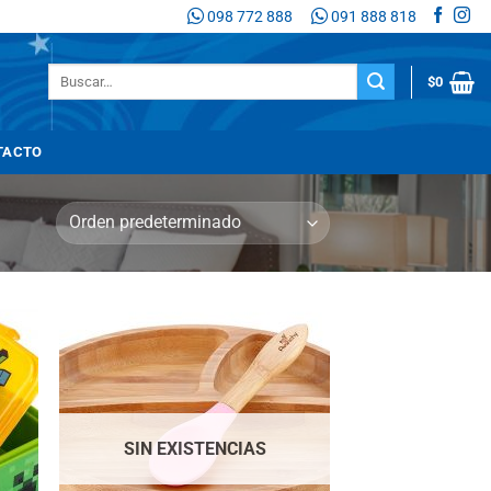
098 772 888
091 888 818
Buscar
$
0
por:
TACTO
adir
Añadir
 la
a la
sta
lista
de
de
seos
deseos
SIN EXISTENCIAS