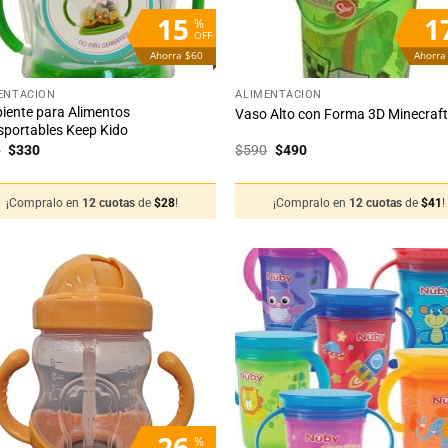
15
1
%
OFF
Ahorra $60
Ahorra
+
ENTACIÓN
ALIMENTACIÓN
piente para Alimentos
Vaso Alto con Forma 3D Minecraf
sportables Keep Kido
El
El
El
El
0
$
330
$
590
$
490
precio
precio
precio
precio
original
actual
original
actual
era:
es:
era:
es:
¡Compralo en
12 cuotas
de
$
28
!
¡Compralo en
12 cuotas
de
$
41
!
$390.
$330.
$590.
$490.
Añadir
Añ
a la
a
lista
li
de
deseos
de
26
%