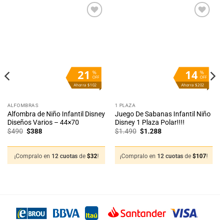
Añadir
Añadir
a la
a la
lista
lista
de
de
deseos
deseos
21
14
%
%
OFF
OFF
Ahorra $102
Ahorra $202
ALFOMBRAS
1 PLAZA
Alfombra de Niño Infantil Disney
Juego De Sabanas Infantil Niño
Diseños Varios – 44×70
Disney 1 Plaza Polar!!!!
El
El
El
El
$
490
$
388
$
1.490
$
1.288
precio
precio
precio
precio
original
actual
original
actual
era:
es:
era:
es:
$490.
$388.
$1.490.
$1.288.
¡Compralo en
12 cuotas
de
$
32
!
¡Compralo en
12 cuotas
de
$
107
!