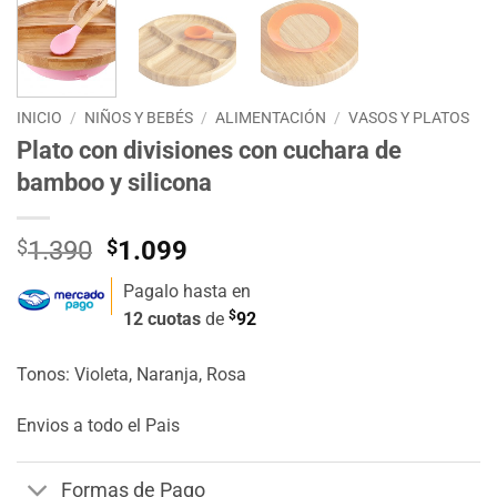
INICIO
/
NIÑOS Y BEBÉS
/
ALIMENTACIÓN
/
VASOS Y PLATOS
Plato con divisiones con cuchara de
bamboo y silicona
El
El
$
1.390
$
1.099
precio
precio
Pagalo hasta en
original
actual
$
12 cuotas
de
92
era:
es:
$1.390.
$1.099.
Tonos: Violeta, Naranja, Rosa
Envios a todo el Pais
Formas de Pago