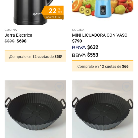
22
%
OFF
Ahorra $192
COCINA
COCINA
Jarra Electrica
MINI LICUADORA CON VASO
El
El
$
890
$
698
$
790
precio
precio
$
632
original
actual
era:
es:
$
553
$890.
$698.
¡Compralo en
12 cuotas
de
$
58
!
¡Compralo en
12 cuotas
de
$
66
!
Añadir
Añadir
a la
a la
lista
lista
de
de
deseos
deseos