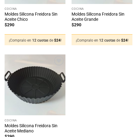
COCINA
COCINA
Moldes Silicona Freidora Sin
Moldes Silicona Freidora Sin
Aceite Chico
Aceite Grande
$
290
$
290
¡Compralo en
12 cuotas
de
$
24
!
¡Compralo en
12 cuotas
de
$
24
!
Añadir
a la
lista
de
deseos
COCINA
Moldes Silicona Freidora Sin
Aceite Mediano
$
290