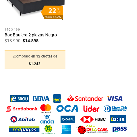
22
%
OFF
Ahorra $4.092
140 X 190
Box Baulera 2 plazas Negro
El
El
$
18.990
$
14.898
precio
precio
original
actual
era:
es:
$18.990.
$14.898.
¡Compralo en
12 cuotas
de
$
1.242
!