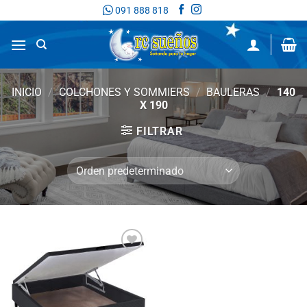
Saltar
091 888 818
al
contenido
INICIO
/
COLCHONES Y SOMMIERS
/
BAULERAS
/
140
X 190
FILTRAR
Añadir
a la
lista
de
deseos