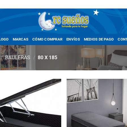
LOGO
MARCAS
CÓMO COMPRAR
ENVÍOS
MEDIOS DE PAGO
CON
/
BAULERAS
/
80 X 185
Añadir
Añ
a la
a
lista
li
de
deseos
de