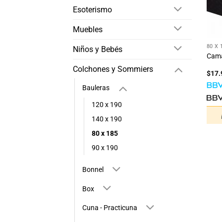
Esoterismo
Muebles
+
80 X 
Niños y Bebés
Cama
Colchones y Sommiers
$
17.
Bauleras
120 x 190
140 x 190
80 x 185
90 x 190
Bonnel
Box
Cuna - Practicuna