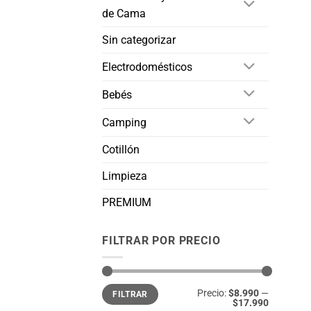
de Cama
Sin categorizar
Electrodomésticos
Bebés
Camping
Cotillón
Limpieza
PREMIUM
FILTRAR POR PRECIO
Precio
Precio
Precio:
$8.990
—
FILTRAR
mínimo
máximo
$17.990