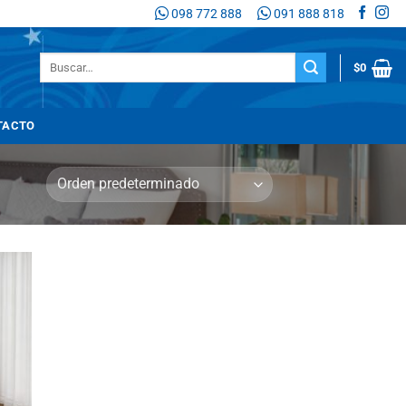
098 772 888
091 888 818
Buscar
$
0
por:
TACTO
adir
 la
sta
de
seos