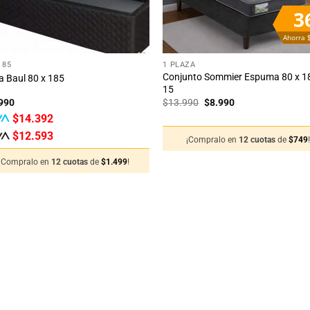
3
Ahorra 
+
185
1 PLAZA
Conjunto Sommier Espuma 80 x 1
 Baul 80 x 185
15
El
El
990
$
13.990
$
8.990
precio
precio
$
14.392
original
actual
era:
es:
$
12.593
¡Compralo en
12 cuotas
de
$
749
$13.990.
$8.990.
¡Compralo en
12 cuotas
de
$
1.499
!