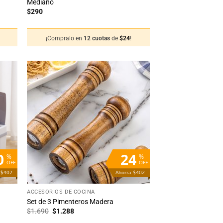
Mediano
$
290
¡Compralo en
12 cuotas
de
$
24
!
adir
Añadir
 la
a la
sta
lista
de
de
seos
deseos
0
24
%
%
OFF
OFF
 $402
Ahorra $402
+
ACCESORIOS DE COCINA
Set de 3 Pimenteros Madera
El
El
$
1.690
$
1.288
precio
precio