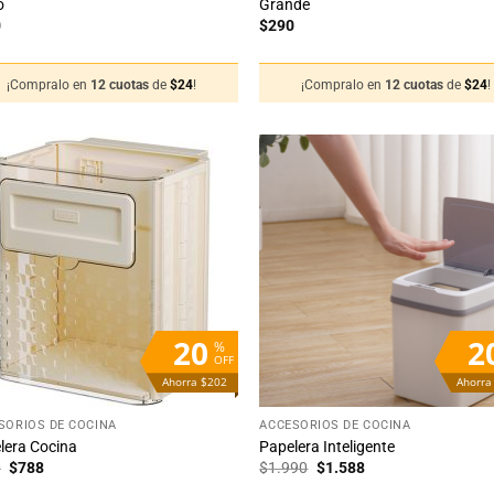
o
Grande
0
$
290
¡Compralo en
12 cuotas
de
$
24
!
¡Compralo en
12 cuotas
de
$
24
!
Añadir
Añ
a la
a
lista
li
de
deseos
de
20
2
%
OFF
Ahorra $202
Ahorra
+
SORIOS DE COCINA
ACCESORIOS DE COCINA
lera Cocina
Papelera Inteligente
El
El
El
El
0
$
788
$
1.990
$
1.588
precio
precio
precio
precio