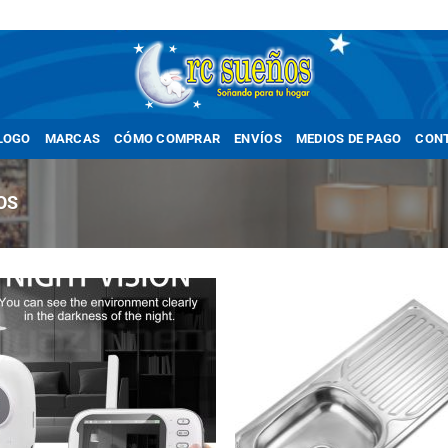
LOGO
MARCAS
CÓMO COMPRAR
ENVÍOS
MEDIOS DE PAGO
CON
OS
Añadir
Añ
a la
a
lista
li
de
deseos
de