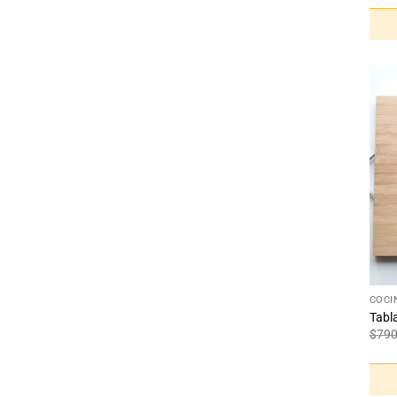
+
COCI
Tabl
$
79