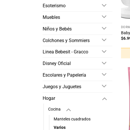
Esoterismo
Muebles
+
DORM
Niños y Bebés
Baby
$
6.9
Colchones y Sommiers
Linea Bebesit - Gracco
Disney Oficial
Escolares y Papelería
Juegos y Juguetes
Hogar
Cocina
Manteles cuadrados
Varios