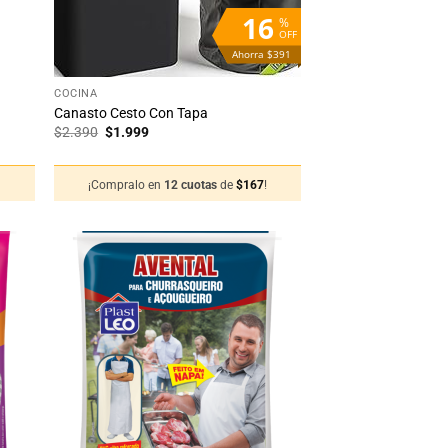
16
%
OFF
Ahorra $391
+
COCINA
Canasto Cesto Con Tapa
El
El
$
2.390
$
1.999
precio
precio
original
actual
era:
es:
!
¡Compralo en
12 cuotas
de
$
167
!
$2.390.
$1.999.
adir
Añadir
 la
a la
sta
lista
de
de
seos
deseos