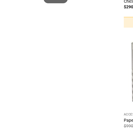
Chic
$
29
+
ACCE
Pape
$
99