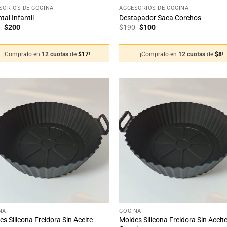
SORIOS DE COCINA
ACCESORIOS DE COCINA
tal Infantil
Destapador Saca Corchos
El
El
El
El
0
$
200
$
190
$
100
precio
precio
precio
precio
original
actual
original
actual
era:
es:
era:
es:
¡Compralo en
12 cuotas
de
$
17
!
¡Compralo en
12 cuotas
de
$
8
!
$220.
$200.
$190.
$100.
Añadir
Añ
a la
a
lista
li
de
deseos
de
+
NA
COCINA
s Silicona Freidora Sin Aceite
Moldes Silicona Freidora Sin Aceit