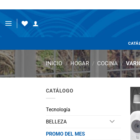
Saltar
al
contenido
CATÁ
INICIO
/
HOGAR
/
COCINA
/
VARI
CATÁLOGO
Tecnología
BELLEZA
PROMO DEL MES