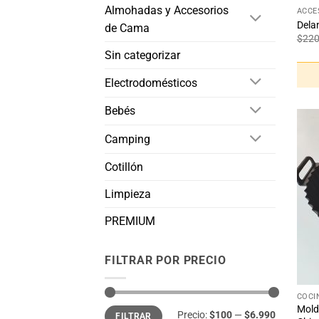
Almohadas y Accesorios
ACCE
Delan
de Cama
$
22
Sin categorizar
Electrodomésticos
Bebés
Camping
Cotillón
Limpieza
PREMIUM
FILTRAR POR PRECIO
+
COCI
Precio
Precio
Molde
Precio:
$100
—
$6.990
FILTRAR
mínimo
máximo