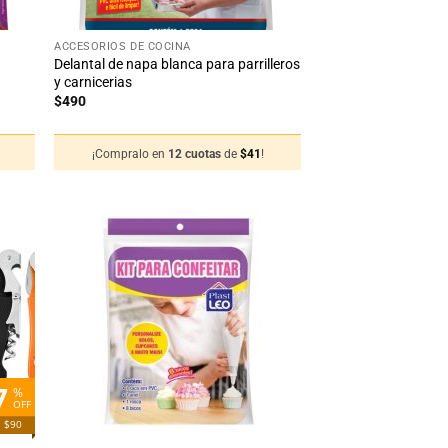
+
ACCESORIOS DE COCINA
Delantal de napa blanca para parrilleros
y carnicerias
$
490
¡Compralo en
12 cuotas
de
$
41
!
adir
Añadir
 la
a la
sta
lista
de
de
seos
deseos
7
%
OFF
a $90
+