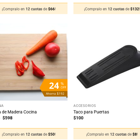
original
actual
original
actual
era:
es:
era:
es:
¡Compralo en
12 cuotas
de
$
66
!
¡Compralo en
12 cuotas
de
$
132
$990.
$788.
$1.990.
$1.588.
Añadir
Añ
a la
a
lista
li
de
deseos
de
24
%
OFF
Ahorra $192
+
NA
ACCESORIOS
a de Madera Cocina
Taco para Puertas
El
El
0
$
598
$
100
precio
precio
original
actual
era:
es:
¡Compralo en
12 cuotas
de
$
50
!
¡Compralo en
12 cuotas
de
$
8
!
$790.
$598.