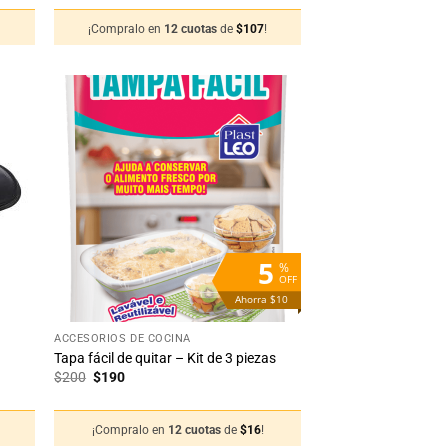
original
actual
era:
es:
!
¡Compralo en
12 cuotas
de
$
107
!
$1.690.
$1.288.
adir
Añadir
 la
a la
sta
lista
de
de
seos
deseos
5
%
OFF
Ahorra $10
+
ACCESORIOS DE COCINA
Tapa fácil de quitar – Kit de 3 piezas
El
El
$
200
$
190
precio
precio
original
actual
era:
es:
¡Compralo en
12 cuotas
de
$
16
!
$200.
$190.