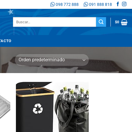
098 772 888
091 888 818
Buscar
$
0
por:
TACTO
adir
Añadir
 la
a la
sta
lista
de
de
seos
deseos