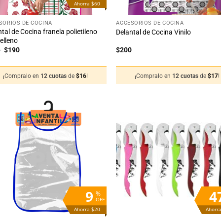
Ahorra $60
+
SORIOS DE COCINA
ACCESORIOS DE COCINA
tal de Cocina franela polietileno
Delantal de Cocina Vinilo
elleno
El
El
0
$
190
$
200
precio
precio
original
actual
era:
es:
¡Compralo en
12 cuotas
de
$
16
!
¡Compralo en
12 cuotas
de
$
17
!
$250.
$190.
Añadir
Añ
a la
a
lista
li
de
deseos
de
9
4
%
OFF
Ahorra $20
Ahorr
+