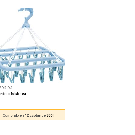
Añadir
a la
lista
de
deseos
SORIOS
edero Multiuso
0
¡Compralo en
12 cuotas
de
$
33
!