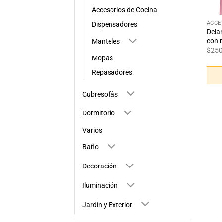
+
Accesorios de Cocina
ACCE
Dispensadores
Delan
con r
Manteles
$
25
Mopas
Repasadores
Cubresofás
Dormitorio
Varios
Baño
Decoración
Iluminación
Jardín y Exterior
+