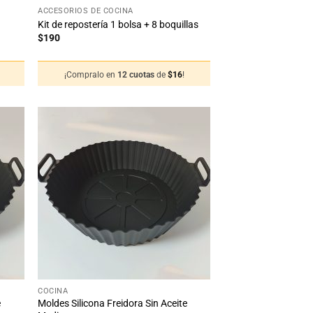
ACCESORIOS DE COCINA
Kit de repostería 1 bolsa + 8 boquillas
$
190
¡Compralo en
12 cuotas
de
$
16
!
adir
Añadir
 la
a la
sta
lista
de
de
seos
deseos
+
COCINA
e
Moldes Silicona Freidora Sin Aceite