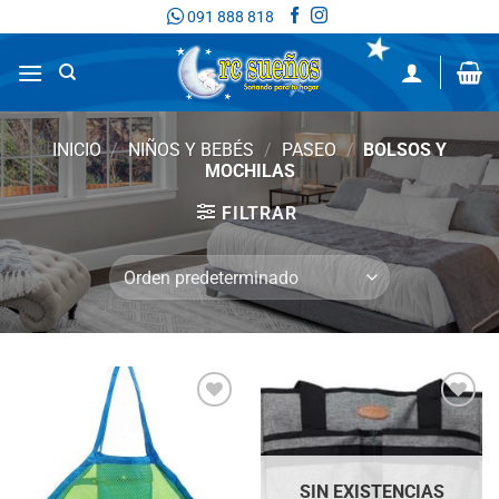
Saltar
091 888 818
al
contenido
INICIO
/
NIÑOS Y BEBÉS
/
PASEO
/
BOLSOS Y
MOCHILAS
FILTRAR
Añadir
Añadir
a la
a la
lista
lista
de
de
deseos
deseos
SIN EXISTENCIAS