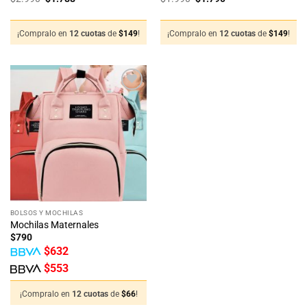
precio
precio
precio
precio
original
actual
original
actual
era:
es:
era:
es:
$2.990.
$1.788.
$1.990.
$1.790.
¡Compralo en
12 cuotas
de
$
149
!
¡Compralo en
12 cuotas
de
$
149
!
Añadir
a la
lista
de
deseos
BOLSOS Y MOCHILAS
Mochilas Maternales
$
790
$
632
$
553
¡Compralo en
12 cuotas
de
$
66
!