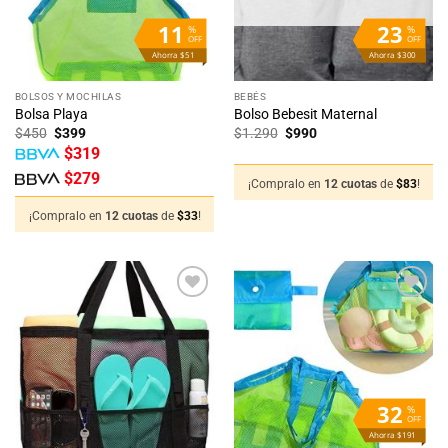
11
23
%
%
OFF
OFF
Ahorra $51
Ahorra $300
BOLSOS Y MOCHILAS
BEBÉS
Bolsa Playa
Bolso Bebesit Maternal
El
El
El
El
$
450
$
399
$
1.290
$
990
precio
precio
precio
precio
$
319
original
actual
original
actual
era:
es:
era:
es:
$
279
$450.
$399.
$1.290.
$990.
¡Compralo en
12 cuotas
de
$
83
!
¡Compralo en
12 cuotas
de
$
33
!
Añadir
Añadir
a la
a la
lista
lista
de
de
deseos
deseos
32
%
OFF
Ahorra $191