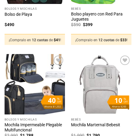
BOLSOS Y MOCHILAS
BEBÉS
Bolso playero con Red Para
Bolso de Playa
Juguetes
El
El
$
490
$
590
$
399
precio
precio
original
actual
era:
es:
$590.
$399.
¡Compralo en
12 cuotas
de
$
41
!
¡Compralo en
12 cuotas
de
$
33
!
Añadir
Añadir
a la
a la
lista
lista
de
de
deseos
deseos
40
10
%
%
OFF
OFF
Ahorra $1.202
Ahorra $200
BOLSOS Y MOCHILAS
BEBÉS
Mochila Impermeable Plegable
Mochila Marternal Bebesit
Multifuncional
El
El
El
El
$
2.990
$
1.788
$
1.990
$
1.790