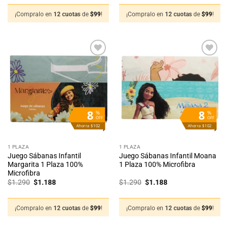
original
actual
original
actual
era:
es:
era:
es:
$1.290.
$1.188.
$1.290.
$1.188.
¡Compralo en
12 cuotas
de
$
99
!
¡Compralo en
12 cuotas
de
$
99
!
Añadir
Añadir
a la
a la
lista
lista
de
de
deseos
deseos
8
8
%
%
OFF
OFF
Ahorra $102
Ahorra $102
1 PLAZA
1 PLAZA
Juego Sábanas Infantil
Juego Sábanas Infantil Moana
Margarita 1 Plaza 100%
1 Plaza 100% Microfibra
Microfibra
El
El
El
El
$
1.290
$
1.188
$
1.290
$
1.188
precio
precio
precio
precio
original
actual
original
actual
era:
es:
era:
es:
$1.290.
$1.188.
$1.290.
$1.188.
¡Compralo en
12 cuotas
de
$
99
!
¡Compralo en
12 cuotas
de
$
99
!