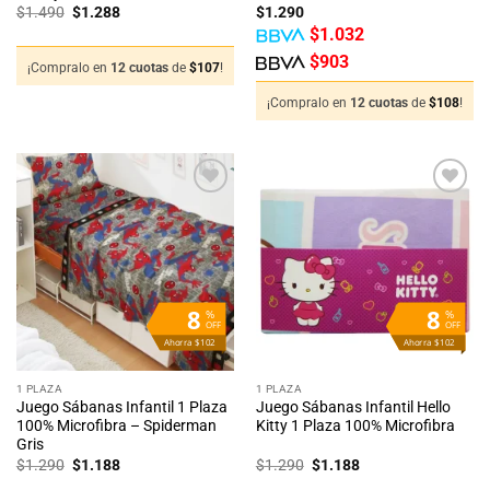
El
El
$
1.490
$
1.288
$
1.290
precio
precio
$
1.032
original
actual
era:
es:
$
903
$1.490.
$1.288.
¡Compralo en
12 cuotas
de
$
107
!
¡Compralo en
12 cuotas
de
$
108
!
Añadir
Añadir
a la
a la
lista
lista
de
de
deseos
deseos
8
8
%
%
OFF
OFF
Ahorra $102
Ahorra $102
1 PLAZA
1 PLAZA
Juego Sábanas Infantil 1 Plaza
Juego Sábanas Infantil Hello
100% Microfibra – Spiderman
Kitty 1 Plaza 100% Microfibra
Gris
El
El
El
El
$
1.290
$
1.188
$
1.290
$
1.188
precio
precio
precio
precio