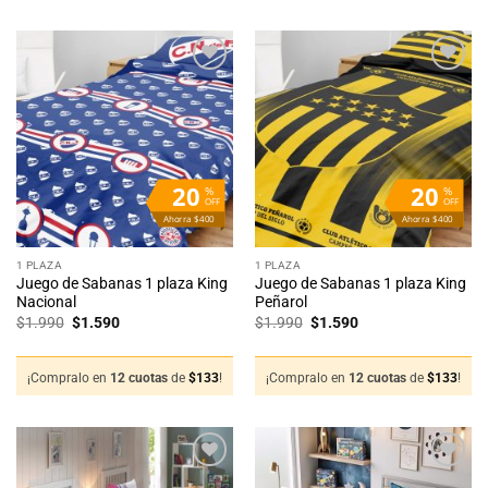
Añadir
Añadir
a la
a la
lista
lista
de
de
deseos
deseos
20
20
%
%
OFF
OFF
Ahorra $400
Ahorra $400
1 PLAZA
1 PLAZA
Juego de Sabanas 1 plaza King
Juego de Sabanas 1 plaza King
Nacional
Peñarol
El
El
El
El
$
1.990
$
1.590
$
1.990
$
1.590
precio
precio
precio
precio
original
actual
original
actual
era:
es:
era:
es:
$1.990.
$1.590.
$1.990.
$1.590.
¡Compralo en
12 cuotas
de
$
133
!
¡Compralo en
12 cuotas
de
$
133
!
Añadir
Añadir