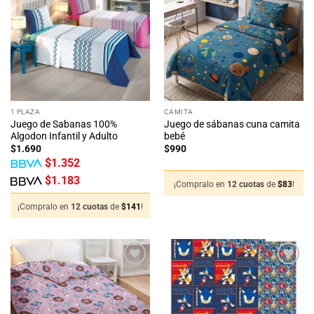
a la
a la
lista
lista
de
de
deseos
deseos
1 PLAZA
CAMITA
Juego de Sabanas 100%
Juego de sábanas cuna camita
Algodon Infantil y Adulto
bebé
$
1.690
$
990
$
1.352
$
1.183
¡Compralo en
12 cuotas
de
$
83
!
¡Compralo en
12 cuotas
de
$
141
!
Añadir
Añadir
a la
a la
lista
lista
de
de
deseos
deseos