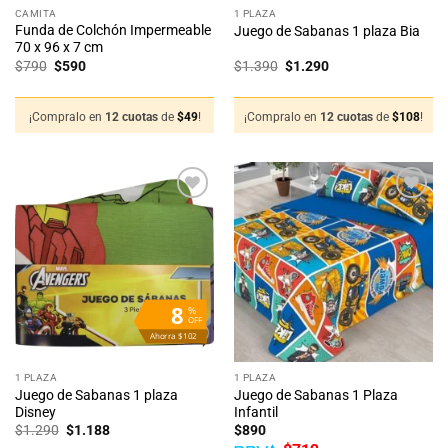
CAMITA
1 PLAZA
Funda de Colchón Impermeable
Juego de Sabanas 1 plaza Bia
70 x 96 x 7 cm
El
El
El
El
$
790
$
590
$
1.390
$
1.290
precio
precio
precio
precio
original
actual
original
actual
era:
es:
era:
es:
$790.
$590.
$1.390.
$1.290.
¡Compralo en
12 cuotas
de
$
49
!
¡Compralo en
12 cuotas
de
$
108
!
Añadir
Añadir
a la
a la
lista
lista
de
de
deseos
deseos
8
%
OFF
Ahorra $102
1 PLAZA
1 PLAZA
Juego de Sabanas 1 plaza
Juego de Sabanas 1 Plaza
Disney
Infantil
El
El
$
1.290
$
1.188
$
890
precio
precio