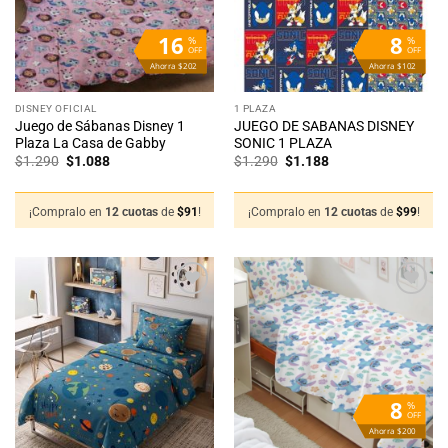
16
8
%
%
OFF
OFF
Ahorra $202
Ahorra $102
DISNEY OFICIAL
1 PLAZA
Juego de Sábanas Disney 1
JUEGO DE SABANAS DISNEY
Plaza La Casa de Gabby
SONIC 1 PLAZA
El
El
El
El
$
1.290
$
1.088
$
1.290
$
1.188
precio
precio
precio
precio
original
actual
original
actual
era:
es:
era:
es:
$1.290.
$1.088.
$1.290.
$1.188.
¡Compralo en
12 cuotas
de
$
91
!
¡Compralo en
12 cuotas
de
$
99
!
Añadir
Añadir
a la
a la
lista
lista
de
de
deseos
deseos
8
%
OFF
Ahorra $200