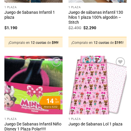
1 PLAZA
1 PLAZA
Juego de Sabanas Infantil 1
Juego de sábanas infantil 130
plaza
hilos 1 plaza 100% algodón –
Stitch
El
El
$
1.190
$
2.490
$
2.290
precio
precio
original
actual
era:
es:
$2.490.
$2.290.
¡Compralo en
12 cuotas
de
$
99
!
¡Compralo en
12 cuotas
de
$
191
!
Añadir
Añadir
a la
a la
lista
lista
de
de
deseos
deseos
14
%
OFF
Ahorra $202
1 PLAZA
1 PLAZA
Juego De Sabanas Infantil Niño
Juego de Sabanas Lol 1 plaza
Disney 1 Plaza Polar!!!!