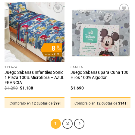
Añadir
Añadir
a la
a la
lista
lista
de
de
deseos
deseos
8
%
OFF
Ahorra $102
1 PLAZA
CAMITA
Juego Sábanas Infantiles Sonic
Juego Sábanas para Cuna 130
1 Plaza 100% Microfibra – AZUL
Hilos 100% Algodón
FRANCIA
El
El
$
1.290
$
1.188
$
1.690
precio
precio
original
actual
era:
es:
$1.290.
$1.188.
¡Compralo en
12 cuotas
de
$
99
!
¡Compralo en
12 cuotas
de
$
141
!
1
2