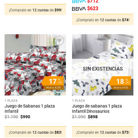
$
712
original
actual
era:
es:
$
623
$1.290.
$1.188.
¡Compralo en
12 cuotas
de
$
99
!
¡Compralo en
12 cuotas
de
$
74
!
Añadir
Añadir
a la
a la
lista
lista
de
de
deseos
deseos
SIN EXISTENCIAS
17
18
%
%
OFF
OFF
Ahorra $200
Ahorra $192
1 PLAZA
1 PLAZA
Juego de Sabanas 1 plaza
Juego de sabanas 1 plaza
Infantil
Infantil Dinosaurios
El
El
El
El
$
1.190
$
990
$
1.090
$
898
precio
precio
precio
precio
original
actual
original
actual
era:
es:
era:
es:
$1.190.
$990.
$1.090.
$898.
¡Compralo en
12 cuotas
de
$
83
!
¡Compralo en
12 cuotas
de
$
75
!