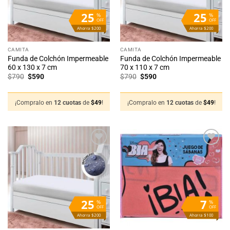
25
25
%
%
OFF
OFF
Ahorra $200
Ahorra $200
CAMITA
CAMITA
Funda de Colchón Impermeable
Funda de Colchón Impermeable
60 x 130 x 7 cm
70 x 110 x 7 cm
El
El
El
El
$
790
$
590
$
790
$
590
precio
precio
precio
precio
original
actual
original
actual
era:
es:
era:
es:
$790.
$590.
$790.
$590.
¡Compralo en
12 cuotas
de
$
49
!
¡Compralo en
12 cuotas
de
$
49
!
Añadir
Añadir
a la
a la
lista
lista
de
de
deseos
deseos
25
7
%
%
OFF
OFF
Ahorra $200
Ahorra $100