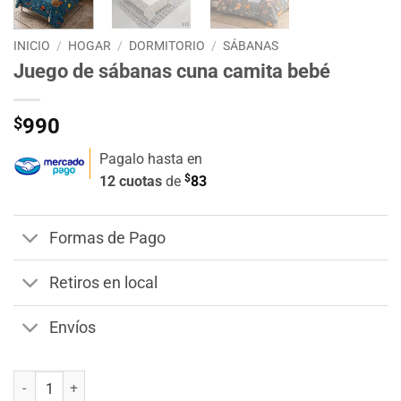
INICIO
/
HOGAR
/
DORMITORIO
/
SÁBANAS
Juego de sábanas cuna camita bebé
$
990
Pagalo hasta en
$
12 cuotas
de
83
Formas de Pago
Retiros en local
Envíos
Juego de sábanas cuna camita bebé cantidad