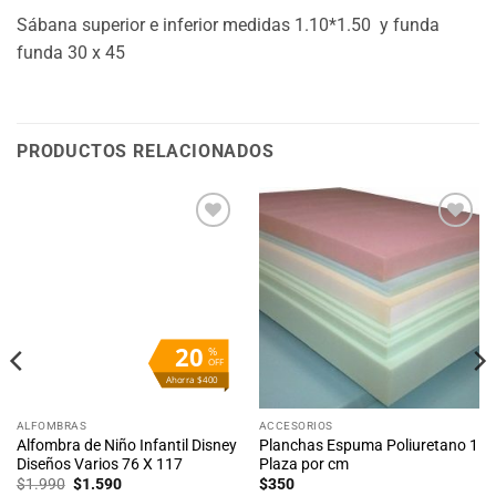
Sábana superior e inferior medidas 1.10*1.50 y funda
funda 30 x 45
PRODUCTOS RELACIONADOS
Añadir
Añadir
a la
a la
lista
lista
de
de
deseos
deseos
20
%
OFF
Ahorra $400
ALFOMBRAS
ACCESORIOS
Alfombra de Niño Infantil Disney
Planchas Espuma Poliuretano 1
Diseños Varios 76 X 117
Plaza por cm
El
El
$
1.990
$
1.590
$
350