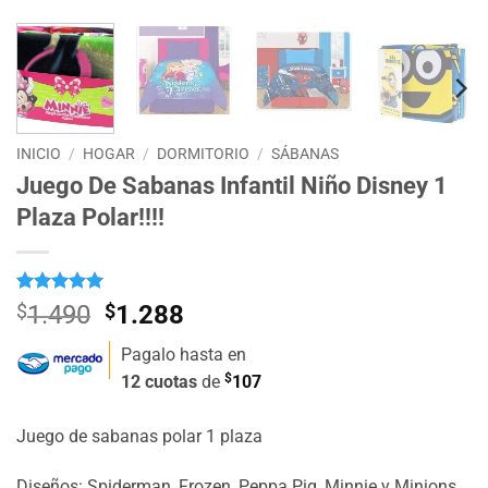
INICIO
/
HOGAR
/
DORMITORIO
/
SÁBANAS
Juego De Sabanas Infantil Niño Disney 1
Plaza Polar!!!!
Valorado
4
El
El
$
1.490
$
1.288
con
5
de 5
precio
precio
en base a
Pagalo hasta en
valoraciones
original
actual
de clientes
$
12 cuotas
de
107
era:
es:
$1.490.
$1.288.
Juego de sabanas polar 1 plaza
Diseños: Spiderman, Frozen, Peppa Pig, Minnie y Minions