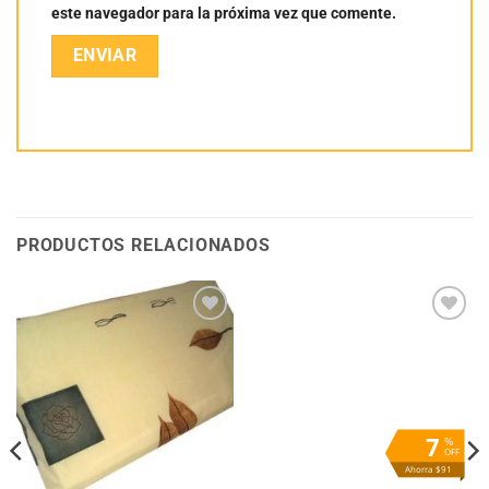
este navegador para la próxima vez que comente.
PRODUCTOS RELACIONADOS
Añadir
Añadir
a la
a la
lista
lista
de
de
deseos
deseos
7
%
OFF
Ahorra $91