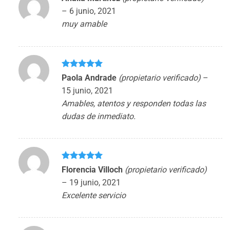
–
6 junio, 2021
muy amable
Valorado
Paola Andrade
(propietario verificado)
–
con
5
de 5
15 junio, 2021
Amables, atentos y responden todas las
dudas de inmediato.
Valorado
Florencia Villoch
(propietario verificado)
con
5
de 5
–
19 junio, 2021
Excelente servicio