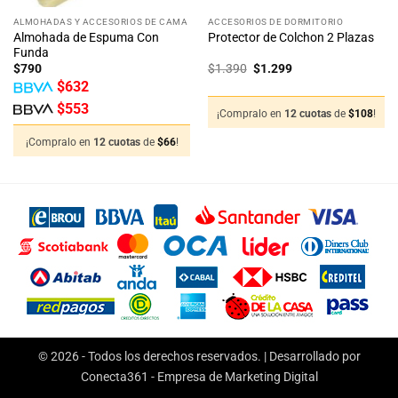
ALMOHADAS Y ACCESORIOS DE CAMA
ACCESORIOS DE DORMITORIO
Almohada de Espuma Con
Protector de Colchon 2 Plazas
Funda
El
El
$
790
$
1.390
$
1.299
precio
precio
$
632
original
actual
era:
es:
$
553
$1.390.
$1.299.
¡Compralo en
12 cuotas
de
$
108
!
¡Compralo en
12 cuotas
de
$
66
!
© 2026 - Todos los derechos reservados. | Desarrollado por
Conecta361 -
Empresa de Marketing Digital