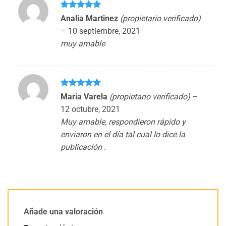
Valorado
Analia Martinez
(propietario verificado)
con
5
de 5
–
10 septiembre, 2021
muy amable
Valorado
Maria Varela
(propietario verificado)
–
con
5
de 5
12 octubre, 2021
Muy amable, respondieron rápido y
enviaron en el día tal cual lo dice la
publicación .
Añade una valoración