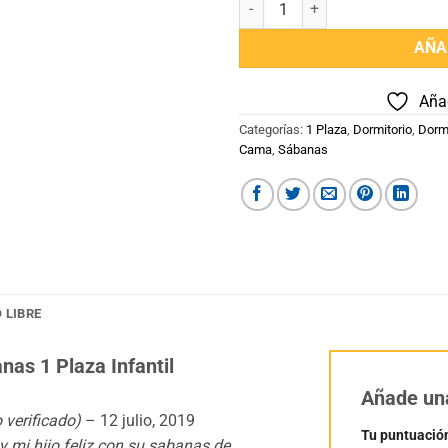
AÑA
Añad
Categorías:
1 Plaza
,
Dormitorio
,
Dormi
Cama
,
Sábanas
 LIBRE
as 1 Plaza Infantil
Añade un
o verificado)
–
12 julio, 2019
Tu puntuació
y mi hijo feliz con su sabanas de