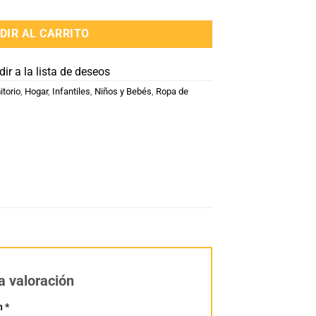
DIR AL CARRITO
ir a la lista de deseos
torio
,
Hogar
,
Infantiles
,
Niños y Bebés
,
Ropa de
a valoración
n
*