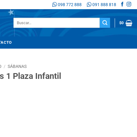
098 772 888
091 888 818
Buscar
$
0
por:
TACTO
O
/
SÁBANAS
 1 Plaza Infantil