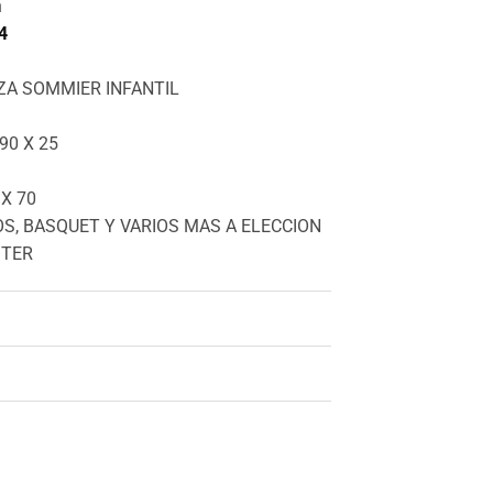
n
4
ZA SOMMIER INFANTIL
90 X 25
X 70
OS, BASQUET Y VARIOS MAS A ELECCION
STER
il cantidad