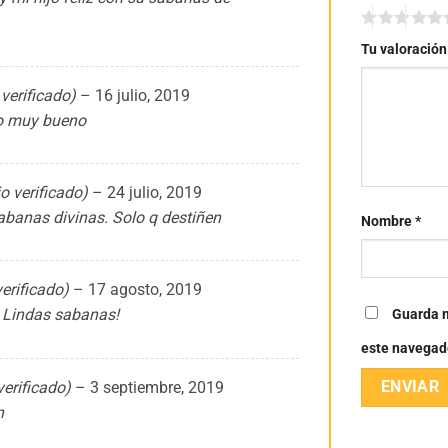
Tu valoració
 verificado)
–
16 julio, 2019
to muy bueno
io verificado)
–
24 julio, 2019
abanas divinas. Solo q destiñen
Nombre
*
verificado)
–
17 agosto, 2019
 Lindas sabanas!
Guarda m
este navegad
verificado)
–
3 septiembre, 2019
n