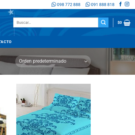
098 772 888
091 888 818
Buscar
$
0
por:
TACTO
adir
Añadir
 la
a la
sta
lista
de
de
seos
deseos