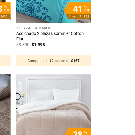
3
41
%
%
OFF
OFF
 $600
Ahorra $1.392
+
2 PLAZAS SOMMIER
Acolchado 2 plazas sommier Cotton
Flor
El
El
$
3.390
$
1.998
precio
precio
original
actual
era:
es:
!
¡Compralo en
12 cuotas
de
$
167
!
$3.390.
$1.998.
adir
Añadir
 la
a la
sta
lista
de
de
seos
deseos
28
%