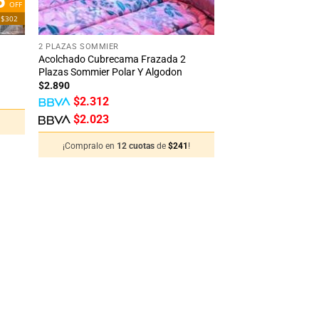
OFF
 $302
+
2 PLAZAS SOMMIER
Acolchado Cubrecama Frazada 2
Plazas Sommier Polar Y Algodon
$
2.890
$
2.312
$
2.023
!
¡Compralo en
12 cuotas
de
$
241
!