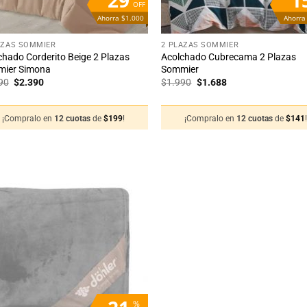
OFF
Ahorra $1.000
Ahorra
+
AZAS SOMMIER
2 PLAZAS SOMMIER
chado Corderito Beige 2 Plazas
Acolchado Cubrecama 2 Plazas
ier Simona
Sommier
El
El
El
El
90
$
2.390
$
1.990
$
1.688
precio
precio
precio
precio
original
actual
original
actual
era:
es:
era:
es:
¡Compralo en
12 cuotas
de
$
199
!
¡Compralo en
12 cuotas
de
$
141
$3.390.
$2.390.
$1.990.
$1.688.
Añadir
a la
lista
de
deseos
%