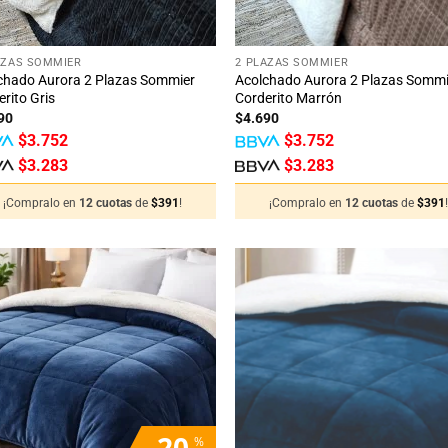
+
AZAS SOMMIER
2 PLAZAS SOMMIER
chado Aurora 2 Plazas Sommier
Acolchado Aurora 2 Plazas Sommi
rito Gris
Corderito Marrón
90
$
4.690
$
3.752
$
3.752
$
3.283
$
3.283
¡Compralo en
12 cuotas
de
$
391
!
¡Compralo en
12 cuotas
de
$
391
Añadir
Añ
a la
a
lista
li
de
deseos
de
20
%