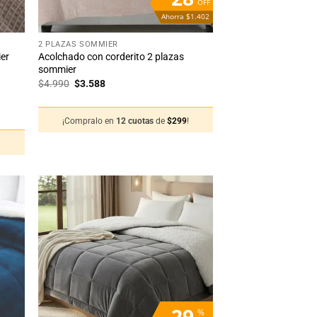
OFF
Ahorra $1.402
+
2 PLAZAS SOMMIER
er
Acolchado con corderito 2 plazas
sommier
El
El
$
4.990
$
3.588
precio
precio
original
actual
era:
es:
¡Compralo en
12 cuotas
de
$
299
!
$4.990.
$3.588.
!
adir
Añadir
 la
a la
sta
lista
de
de
seos
deseos
29
%