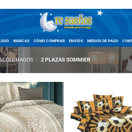
LOGO
MARCAS
CÓMO COMPRAR
ENVÍOS
MEDIOS DE PAGO
CON
ACOLCHADOS
/
2 PLAZAS SOMMIER
Añadir
Añ
a la
a
lista
li
de
deseos
de