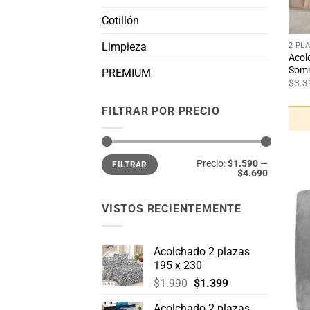
Cotillón
+
Limpieza
2 PL
Acol
Somm
PREMIUM
$
3.3
FILTRAR POR PRECIO
Precio
Precio
Precio:
$1.590
—
FILTRAR
mínimo
máximo
$4.690
VISTOS RECIENTEMENTE
Acolchado 2 plazas
195 x 230
El
El
$
1.990
$
1.399
precio
precio
Acolchado 2 plazas