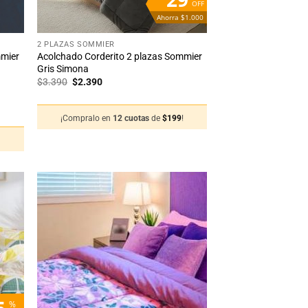
OFF
Ahorra $1.000
+
2 PLAZAS SOMMIER
mmier
Acolchado Corderito 2 plazas Sommier
Gris Simona
El
El
$
3.390
$
2.390
precio
precio
original
actual
era:
es:
¡Compralo en
12 cuotas
de
$
199
!
$3.390.
$2.390.
!
adir
Añadir
 la
a la
sta
lista
de
de
seos
deseos
5
%