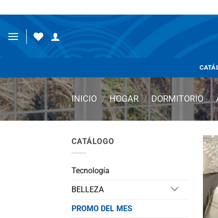
Saltar
al
contenido
CATÁ
INICIO
/
HOGAR
/
DORMITORIO
/
CATÁLOGO
Tecnología
BELLEZA
PROMO DEL MES