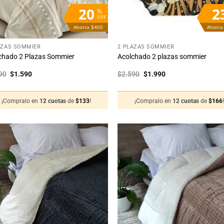
20
2
%
OFF
Ahorra $400
Ahorra
+
AZAS SOMMIER
2 PLAZAS SOMMIER
chado 2 Plazas Sommier
Acolchado 2 plazas sommier
El
El
El
El
90
$
1.590
$
2.590
$
1.990
precio
precio
precio
precio
original
actual
original
actual
era:
es:
era:
es:
¡Compralo en
12 cuotas
de
$
133
!
¡Compralo en
12 cuotas
de
$
166
$1.990.
$1.590.
$2.590.
$1.990.
Añadir
Añ
a la
a
lista
li
de
deseos
de