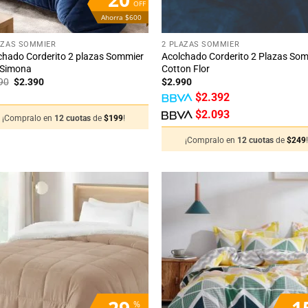
OFF
Ahorra $600
+
AZAS SOMMIER
2 PLAZAS SOMMIER
chado Corderito 2 plazas Sommier
Acolchado Corderito 2 Plazas So
 Simona
Cotton Flor
El
El
90
$
2.390
$
2.990
precio
precio
$
2.392
original
actual
era:
es:
$
2.093
¡Compralo en
12 cuotas
de
$
199
!
$2.990.
$2.390.
¡Compralo en
12 cuotas
de
$
249
Añadir
Añ
a la
a
lista
li
de
deseos
de
29
1
%