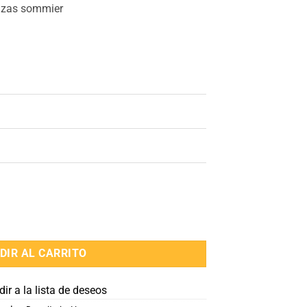
lazas sommier
s sommier cantidad
DIR AL CARRITO
ir a la lista de deseos