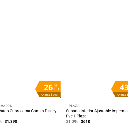
Añadir
Aña
a la
a 
lista
lis
de
d
deseos
des
26
4
%
OFF
Ahorra $500
Ahorra 
+
CHADOS
1 PLAZA
chado Cubrecama Camita Disney
Sabana Inferior Ajustable Imperme
Pvc 1 Plaza
El
El
El
El
90
$
1.390
$
1.090
$
618
precio
precio
precio
precio