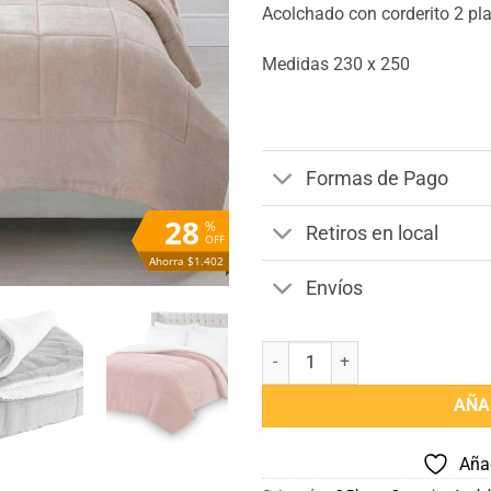
Acolchado con corderito 2 p
Medidas 230 x 250
Formas de Pago
28
%
Retiros en local
OFF
Ahorra $1.402
Envíos
Acolchado con corderito 2 plaza
AÑA
Añad