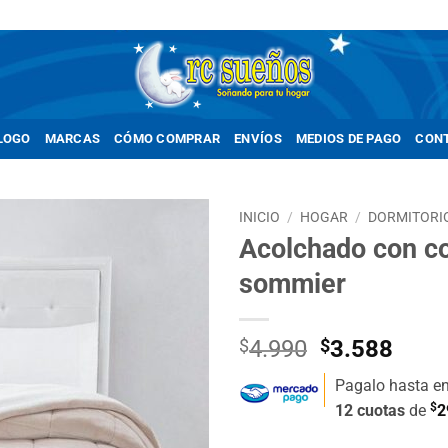
LOGO
MARCAS
CÓMO COMPRAR
ENVÍOS
MEDIOS DE PAGO
CON
INICIO
/
HOGAR
/
DORMITORI
Acolchado con co
Añadir
sommier
a la
lista de
deseos
El
El
$
4.990
$
3.588
precio
prec
Pagalo hasta e
original
actua
$
12 cuotas
de
2
era:
es:
$4.990.
$3.5