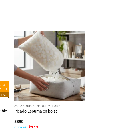
dir
Añadir
la
a la
ta
lista
e
de
eos
deseos
3
%
OFF
$472
+
ACCESORIOS DE DORMITORIO
able
Picado Espuma en bolsa
$
390
$
312