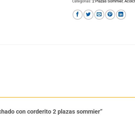
Categorías:
2 Plazas Sommier
,
Acolc
lchado con corderito 2 plazas sommier”