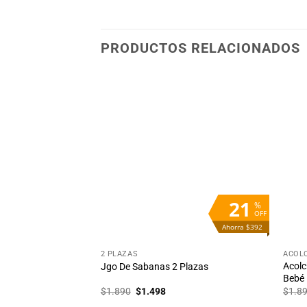
PRODUCTOS RELACIONADOS
Añadir
Añadir
a la
a la
lista
lista
de
de
deseos
deseos
46
21
%
%
OFF
OFF
Ahorra $1.600
Ahorra $392
+
+
2 PLAZAS
ACOL
2 Plazas Queen
Acol
Jgo De Sabanas 2 Plazas
r
Bebé
El
El
$
1.890
$
1.498
$
1.8
cio
precio
precio