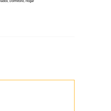
hados
,
Dormitorio
,
Hogar