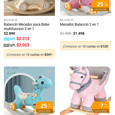
25
%
OFF
Ahorra $492
BALANCIN
BALANCIN
Balancín Mecedor para Bebe
Mecedor Balancin 2 en 1
multifuncion 2 en 1
El
El
$
2.890
$
1.990
$
1.498
precio
precio
$
2.312
original
actual
era:
es:
$
2.023
$1.990.
$1.498.
¡Compralo en
12 cuotas
de
$
125
!
¡Compralo en
12 cuotas
de
$
241
!
25
7
%
%
OFF
OFF
Ahorra $492
Ahorra $392