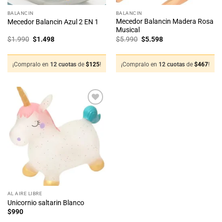
BALANCIN
BALANCIN
Mecedor Balancin Madera Rosa
Mecedor Balancin Azul 2 EN 1
Musical
El
El
El
El
$
1.990
$
1.498
$
5.990
$
5.598
precio
precio
precio
precio
original
actual
original
actual
era:
es:
era:
es:
$1.990.
$1.498.
$5.990.
$5.598.
¡Compralo en
12 cuotas
de
$
125
!
¡Compralo en
12 cuotas
de
$
467
!
AL AIRE LIBRE
Unicornio saltarin Blanco
$
990