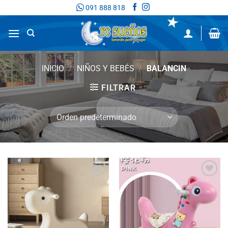
Saltar
091 888 818
al
contenido
INICIO
/
NIÑOS Y BEBÉS
/
BALANCIN
FILTRAR