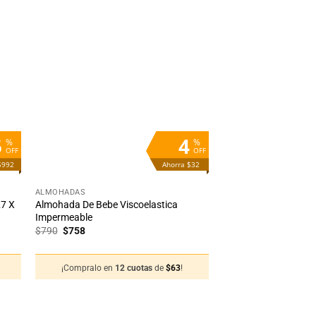
dir
Añadir
la
a la
ta
lista
e
de
eos
deseos
5
4
%
%
OFF
OFF
$992
Ahorra $32
+
ALMOHADAS
27 X
Almohada De Bebe Viscoelastica
Impermeable
El
El
$
790
$
758
precio
precio
original
actual
era:
es:
¡Compralo en
12 cuotas
de
$
63
!
$790.
$758.