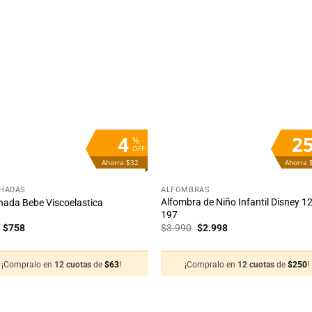
Añadir
Aña
a la
a 
lista
lis
de
d
deseos
des
4
2
%
OFF
Ahorra $32
Ahorra 
+
HADAS
ALFOMBRAS
Alfombra de Niño Infantil Disney 1
ada Bebe Viscoelastica
197
El
El
El
El
$
758
$
3.990
$
2.998
precio
precio
precio
precio
original
actual
original
actual
era:
es:
era:
es:
¡Compralo en
12 cuotas
de
$
63
!
¡Compralo en
12 cuotas
de
$
250
!
$790.
$758.
$3.990.
$2.998.