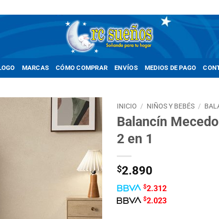
LOGO
MARCAS
CÓMO COMPRAR
ENVÍOS
MEDIOS DE PAGO
CON
INICIO
/
NIÑOS Y BEBÉS
/
BAL
Balancín Mecedor
Añadir
2 en 1
a la
lista de
deseos
$
2.890
$
2.312
$
2.023