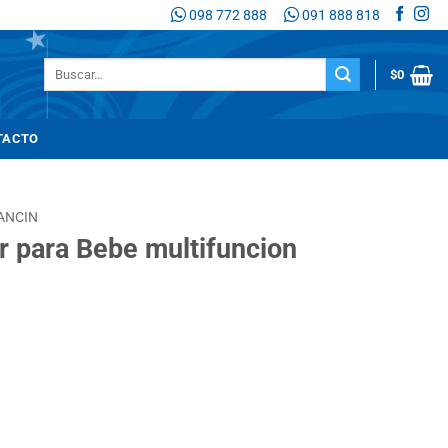
098 772 888
091 888 818
Buscar
$
0
por:
TACTO
ANCIN
 para Bebe multifuncion