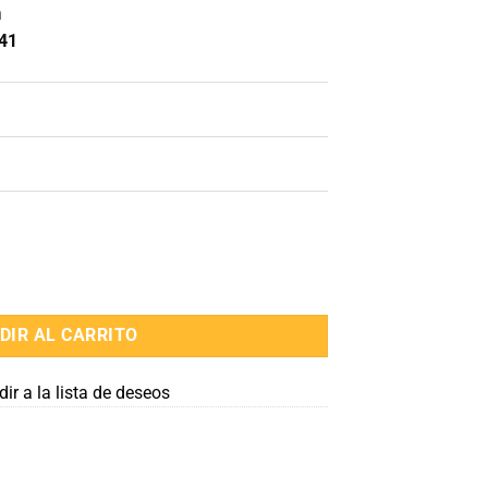
n
41
ifuncion 2 en 1 cantidad
DIR AL CARRITO
ir a la lista de deseos