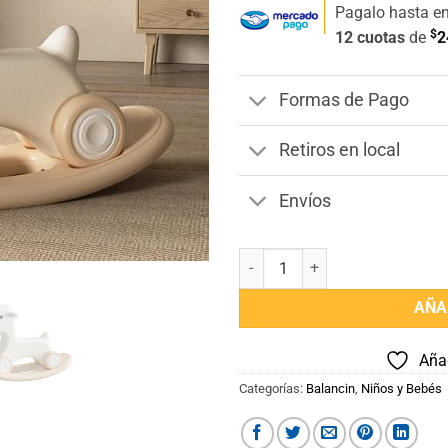
Pagalo hasta e
$
12 cuotas
de
2
Formas de Pago
Retiros en local
Envíos
Balancín Mecedor para Bebe mult
AÑA
Añad
Categorías:
Balancin
,
Niños y Bebés