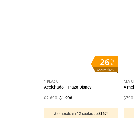
Añadir
Añadir
a la
a la
lista
lista
de
de
deseos
deseos
STENCIAS
26
%
OFF
Ahorra $692
+
+
TAS
1 PLAZA
ALMO
ebé Disney Super
Acolchado 1 Plaza Disney
Almoh
El
El
$
2.690
$
1.998
$
790
precio
precio
original
actual
era:
es:
¡Compralo en
12 cuotas
de
$
167
!
$2.690.
$1.998.
12 cuotas
de
$
83
!