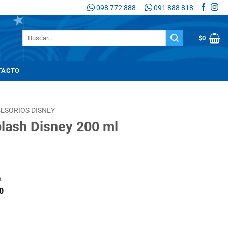
098 772 888
091 888 818
Buscar
$
0
por:
TACTO
ESORIOS DISNEY
lash Disney 200 ml
n
0