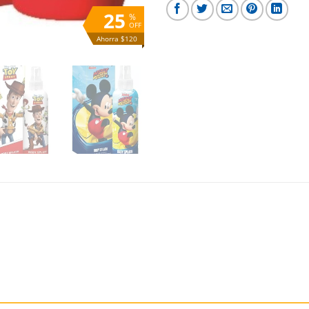
25
%
OFF
Ahorra $120