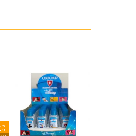
dir
Añadir
la
a la
ta
lista
e
de
eos
deseos
2
%
OFF
$172