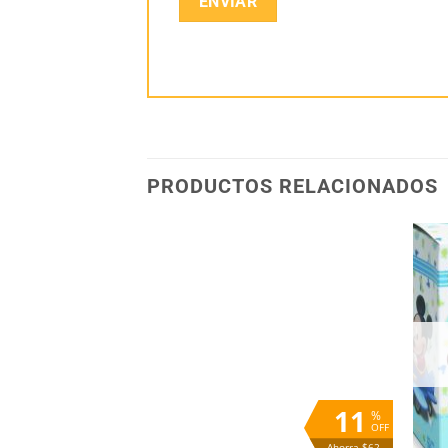
PRODUCTOS RELACIONADOS
Añadir
Añadir
a la
a la
lista
lista
de
de
deseos
deseos
11
%
OFF
Ahorra $62