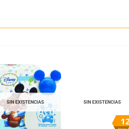
Añadir
Aña
a la
a 
lista
lis
de
d
deseos
des
SIN EXISTENCIAS
SIN EXISTENCIAS
1
Ahorra 