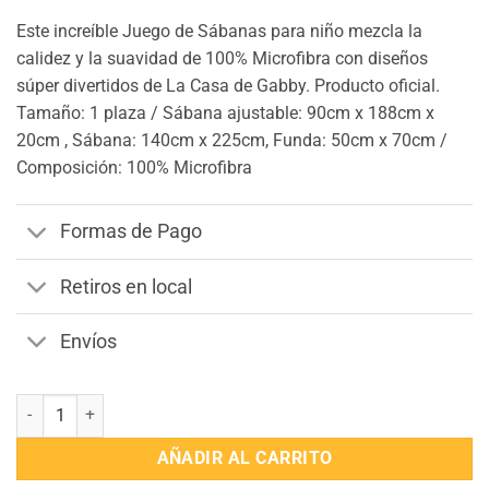
$1.290.
$1.088.
Este increíble Juego de Sábanas para niño mezcla la
calidez y la suavidad de 100% Microfibra con diseños
súper divertidos de La Casa de Gabby. Producto oficial.
Tamaño: 1 plaza / Sábana ajustable: 90cm x 188cm x
20cm , Sábana: 140cm x 225cm, Funda: 50cm x 70cm /
Composición: 100% Microfibra
Formas de Pago
Retiros en local
Envíos
Juego de Sábanas Disney 1 Plaza La Casa de Gabby cantidad
AÑADIR AL CARRITO