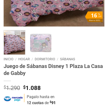
16
%
OFF
Ahorra $202
INICIO
/
HOGAR
/
DORMITORIO
/
SÁBANAS
Juego de Sábanas Disney 1 Plaza La Casa
de Gabby
El
El
$
1.290
$
1.088
precio
precio
Pagalo hasta en
original
actual
$
12 cuotas
de
91
era:
es: