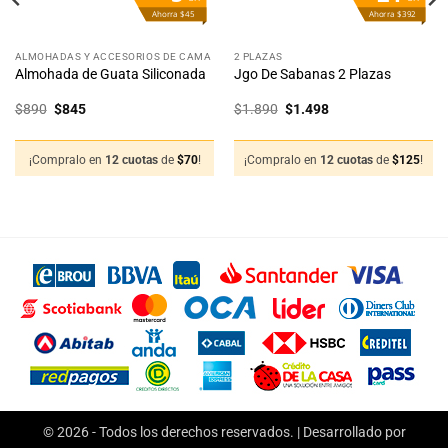
Ahorra $45
Ahorra $392
ALMOHADAS Y ACCESORIOS DE CAMA
2 PLAZAS
Almohada de Guata Siliconada
Jgo De Sabanas 2 Plazas
El
El
El
El
$
890
$
845
$
1.890
$
1.498
precio
precio
precio
precio
original
actual
original
actual
era:
es:
era:
es:
$890.
$845.
$1.890.
$1.498.
¡Compralo en
12 cuotas
de
$
70
!
¡Compralo en
12 cuotas
de
$
125
!
© 2026 - Todos los derechos reservados. | Desarrollado por