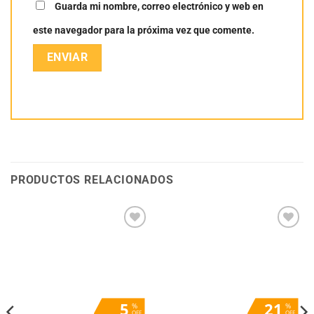
Guarda mi nombre, correo electrónico y web en
este navegador para la próxima vez que comente.
PRODUCTOS RELACIONADOS
Añadir
Añadir
a la
a la
lista
lista
de
de
deseos
deseos
5
21
%
%
OFF
OFF