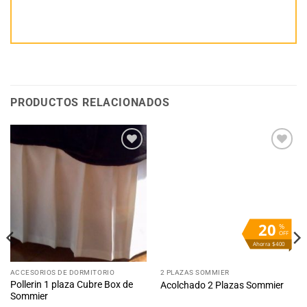
PRODUCTOS RELACIONADOS
Añadir
Añadir
a la
a la
lista
lista
de
de
deseos
deseos
20
%
OFF
Ahorra $400
ACCESORIOS DE DORMITORIO
2 PLAZAS SOMMIER
Pollerin 1 plaza Cubre Box de
Acolchado 2 Plazas Sommier
Sommier