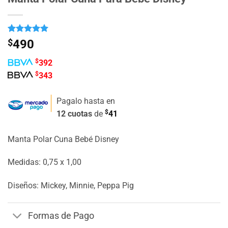
Valorado
1
$
490
con
5
de 5
en base a
$
392
valoración
de un
$
343
cliente
Pagalo hasta en
$
12 cuotas
de
41
Manta Polar Cuna Bebé Disney
Medidas: 0,75 x 1,00
Diseños: Mickey, Minnie, Peppa Pig
Formas de Pago