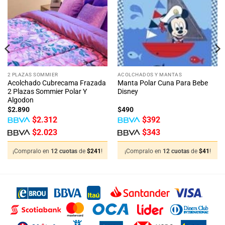
lista
lista
de
de
deseos
deseos
2 PLAZAS SOMMIER
ACOLCHADOS Y MANTAS
Acolchado Cubrecama Frazada
Manta Polar Cuna Para Bebe
2 Plazas Sommier Polar Y
Disney
Algodon
$
2.890
$
490
$
2.312
$
392
$
2.023
$
343
¡Compralo en
12 cuotas
de
$
241
!
¡Compralo en
12 cuotas
de
$
41
!