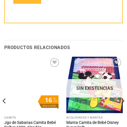
PRODUCTOS RELACIONADOS
Añadir
Añadir
a la
a la
lista
lista
de
de
deseos
deseos
SIN EXISTENCIAS
16
%
OFF
Ahorra $200
CAMITA
ACOLCHADOS Y MANTAS
Jgo de Sabanas Camita Bebé
Manta Camita de Bebé Disney