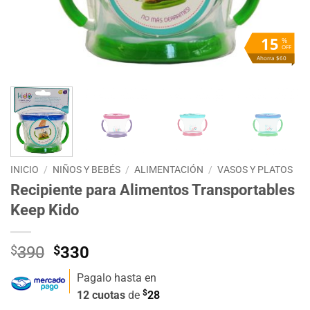
15
%
OFF
Ahorra $60
INICIO
/
NIÑOS Y BEBÉS
/
ALIMENTACIÓN
/
VASOS Y PLATOS
Recipiente para Alimentos Transportables
Keep Kido
El
El
$
390
$
330
precio
precio
Pagalo hasta en
original
actual
$
12 cuotas
de
28
era:
es: