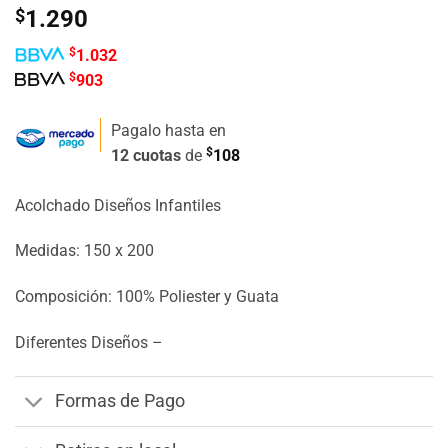
Valorado
1
$
1.290
con
5
de 5
en base a
$
1.032
valoración
de un
$
903
cliente
Pagalo hasta en
$
12 cuotas
de
108
Acolchado Diseños Infantiles
Medidas: 150 x 200
Composición: 100% Poliester y Guata
Diferentes Diseños –
Formas de Pago