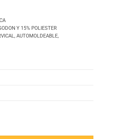
99.
CA
LGODON Y 15% POLIESTER
VICAL, AUTOMOLDEABLE,
 100% Viscoelastica cantidad