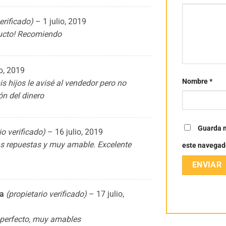
erificado)
–
1 julio, 2019
oducto! Recomiendo
io, 2019
Nombre
*
 hijos le avisé al vendedor pero no
ón del dinero
Guarda m
io verificado)
–
16 julio, 2019
las repuestas y muy amable. Excelente
este navegad
ba
(propietario verificado)
–
17 julio,
 perfecto, muy amables