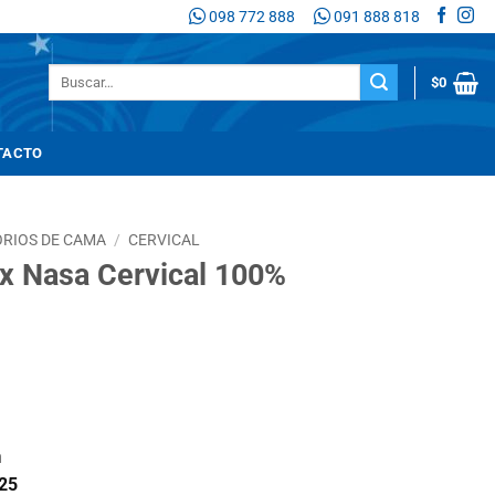
098 772 888
091 888 818
Buscar
$
0
por:
TACTO
RIOS DE CAMA
/
CERVICAL
x Nasa Cervical 100%
io
n
l
25