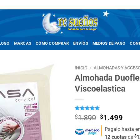
LOGO
MARCAS
CÓMO COMPRAR
ENVÍOS
MEDIOS DE PAGO
CON
INICIO
/
ALMOHADAS Y ACCESO
Almohada Duofle
Añadir
Viscoelastica
a la
lista de
deseos
Valorado
34
El
El
$
1.890
$
1.499
con
5
de 5
precio
prec
en base a
Pagalo hasta e
valoraciones
original
actua
de clientes
$
12 cuotas
de
1
era:
es: