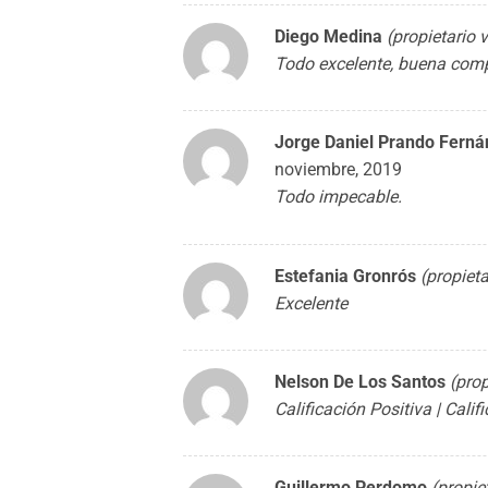
Diego Medina
(propietario 
Todo excelente, buena comp
Jorge Daniel Prando Fern
noviembre, 2019
Todo impecable.
Estefania Gronrós
(propieta
Excelente
Nelson De Los Santos
(prop
Calificación Positiva | Cali
Guillermo Perdomo
(propie