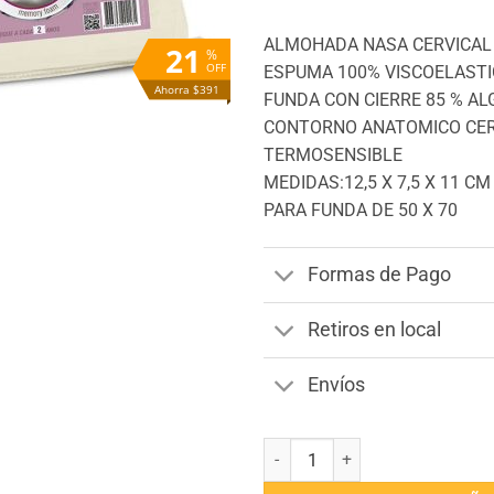
$1.890.
$1.4
ALMOHADA NASA CERVICAL
21
%
OFF
ESPUMA 100% VISCOELASTI
Ahorra $391
FUNDA CON CIERRE 85 % A
CONTORNO ANATOMICO CER
TERMOSENSIBLE
MEDIDAS:12,5 X 7,5 X 11 CM
PARA FUNDA DE 50 X 70
Formas de Pago
Retiros en local
Envíos
Almohada Duoflex Nasa Cervical