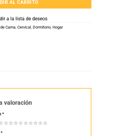
DIR AL CARRITO
ir a la lista de deseos
 de Cama
,
Cervical
,
Dormitorio
,
Hogar
a valoración
n
*
n
*