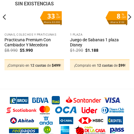
deseos
deseos
SIN EXISTENCIAS
33
8
%
%
OFF
OFF
Ahorra $3.000
Ahorra $102
CUNAS, COLECHOS Y PRATICUNAS
1 PLAZA
Practicuna Premium Con
Juego de Sabanas 1 plaza
Cambiador Y Mecedora
Disney
El
El
El
El
$
8.990
$
5.990
$
1.290
$
1.188
precio
precio
precio
precio
original
actual
original
actual
era:
es:
era:
es:
$8.990.
$5.990.
$1.290.
$1.188.
¡Compralo en
12 cuotas
de
$
499
!
¡Compralo en
12 cuotas
de
$
99
!