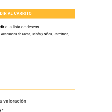
 Impermeable cantidad
DIR AL CARRITO
ir a la lista de deseos
 Accesorios de Cama
,
Bebés y Niños
,
Dormitorio
,
a valoración
n
*