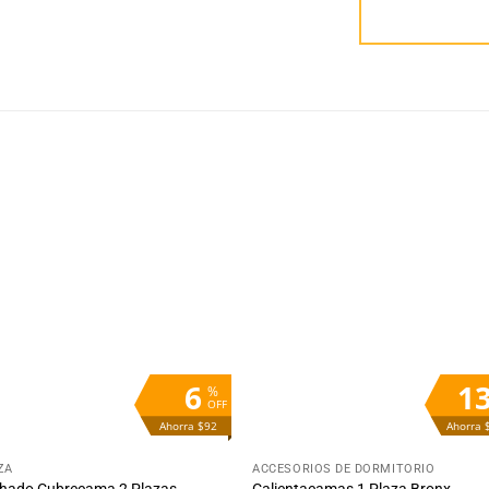
Añadir
Aña
a la
a 
lista
lis
de
d
deseos
des
6
1
%
OFF
Ahorra $92
Ahorra 
+
ZA
ACCESORIOS DE DORMITORIO