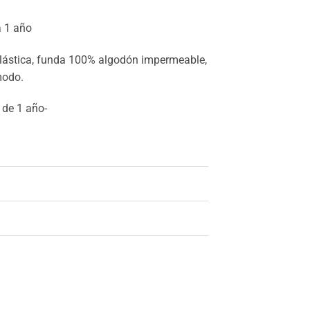
 1 año
ástica, funda 100% algodón impermeable,
modo.
 de 1 año-