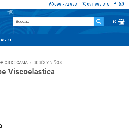
098 772 888
091 888 818
Buscar
$
0
por:
TACTO
RIOS DE CAMA
/
BEBÉS Y NIÑOS
e Viscoelastica
n
3