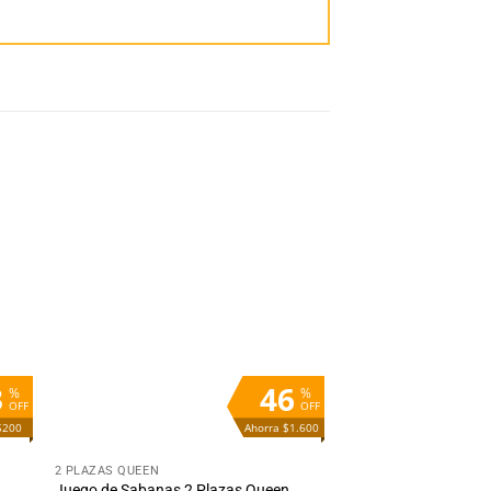
dir
Añadir
la
a la
ta
lista
e
de
eos
deseos
3
46
%
%
OFF
OFF
$200
Ahorra $1.600
+
2 PLAZAS QUEEN
Juego de Sabanas 2 Plazas Queen