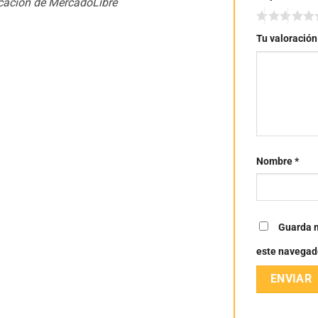
ficación de MercadoLibre
Tu valoració
Nombre
*
Guarda m
este navegad