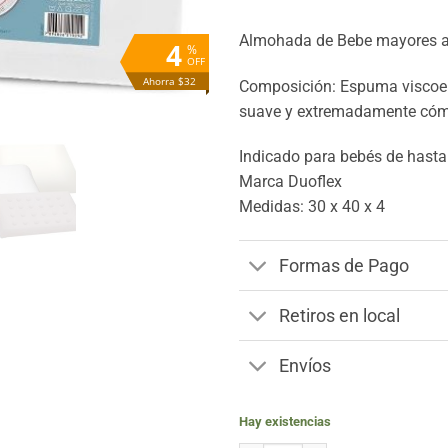
cliente
$790.
$758.
Almohada de Bebe mayores a
4
%
OFF
Ahorra $32
Composición: Espuma viscoel
suave y extremadamente có
Indicado para bebés de hasta
Marca Duoflex
Medidas: 30 x 40 x 4
Formas de Pago
Retiros en local
Envíos
Hay existencias