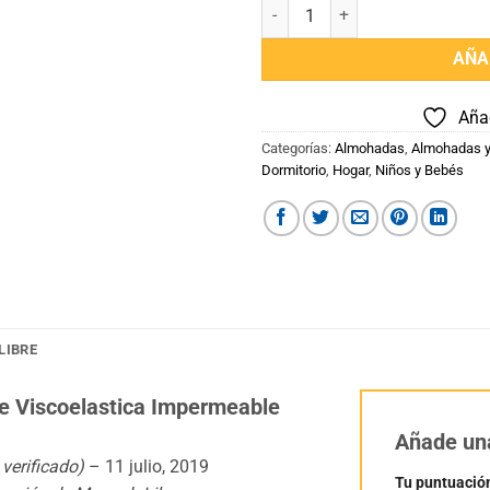
Almohada De Bebe Viscoelastica
AÑA
Añad
Categorías:
Almohadas
,
Almohadas y
Dormitorio
,
Hogar
,
Niños y Bebés
LIBRE
 Viscoelastica Impermeable
Añade un
 verificado)
–
11 julio, 2019
Tu puntuació