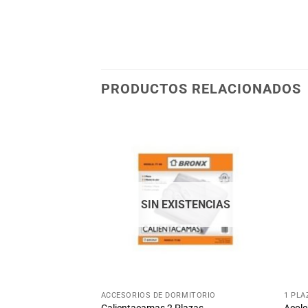
PRODUCTOS RELACIONADOS
Añadir
Añadir
a la
a la
lista
lista
de
de
deseos
deseos
SIN EXISTENCIAS
26
%
OFF
Ahorra $500
+
+
ACCESORIOS DE DORMITORIO
1 PLA
ama Camita Disney