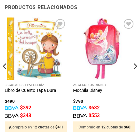
PRODUCTOS RELACIONADOS
Añadir
Añadir
a la
a la
lista
lista
de
de
deseos
deseos
ESCOLARES Y PAPELERÍA
ACCESORIOS DISNEY
Libro de Cuento Tapa Dura
Mochila Disney
$
490
$
790
$
392
$
632
$
343
$
553
¡Compralo en
12 cuotas
de
$
41
!
¡Compralo en
12 cuotas
de
$
66
!