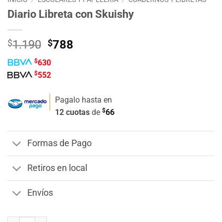
Diario Libreta con Skuishy
El
El
$
1.190
$
788
precio
precio
$
630
original
actual
$
552
era:
es:
$1.190.
$788.
Pagalo hasta en
$
12 cuotas
de
66
Formas de Pago
Retiros en local
Envíos
Diario Libreta con Skuishy cantidad