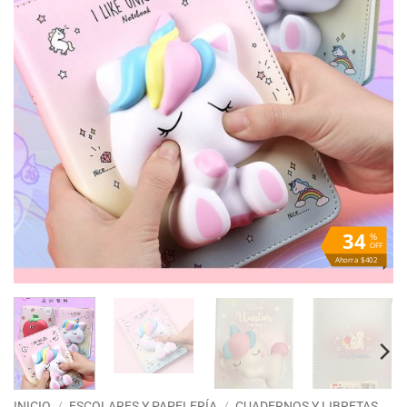
34
%
OFF
Ahorra $402
INICIO
/
ESCOLARES Y PAPELERÍA
/
CUADERNOS Y LIBRETAS