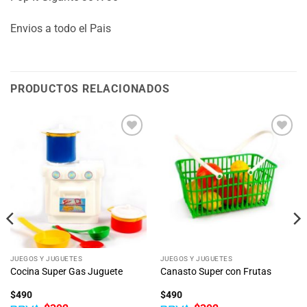
Envios a todo el Pais
PRODUCTOS RELACIONADOS
Añadir
Añadir
a la
a la
lista
lista
de
de
deseos
deseos
JUEGOS Y JUGUETES
JUEGOS Y JUGUETES
Cocina Super Gas Juguete
Canasto Super con Frutas
$
490
$
490