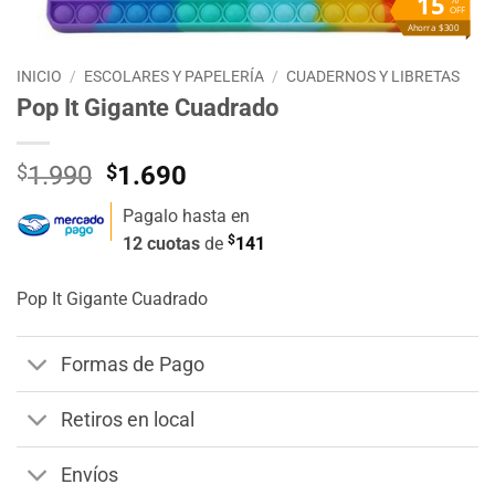
15
OFF
Ahorra $300
INICIO
/
ESCOLARES Y PAPELERÍA
/
CUADERNOS Y LIBRETAS
Pop It Gigante Cuadrado
El
El
$
1.990
$
1.690
precio
precio
Pagalo hasta en
original
actual
$
12 cuotas
de
141
era:
es:
$1.990.
$1.690.
Pop It Gigante Cuadrado
Formas de Pago
Retiros en local
Envíos