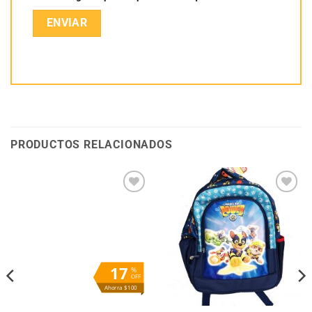
PRODUCTOS RELACIONADOS
Añadir
Añadir
a la
a la
lista
lista
de
de
deseos
deseos
17
%
OFF
Ahorra $100