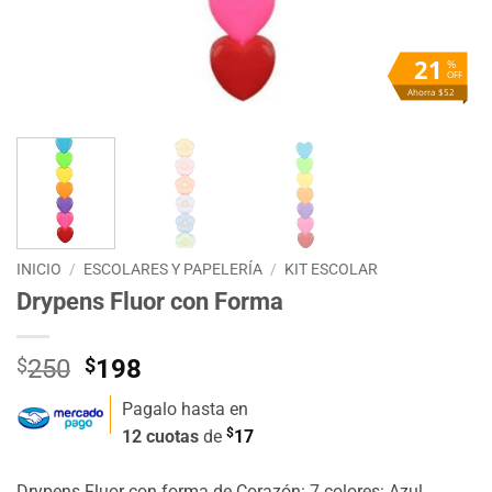
21
%
OFF
Ahorra $52
INICIO
/
ESCOLARES Y PAPELERÍA
/
KIT ESCOLAR
Drypens Fluor con Forma
El
El
$
250
$
198
precio
precio
Pagalo hasta en
original
actual
$
12 cuotas
de
17
era:
es:
$250.
$198.
Drypens Fluor con forma de Corazón: 7 colores: Azul,