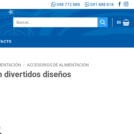
098 772 888
091 888 818
Buscar
$
0
por:
TACTO
MENTACIÓN
/
ACCESORIOS DE ALIMENTACIÓN
 divertidos diseños
n