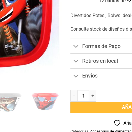
12 cuotas
de
2
Divertidos Potes , Bolws idea
Consulte stock de diseños di
Formas de Pago
Retiros en local
Envíos
Bowls Tupper con divertidos dis
AÑA
Añad
Categorías:
Accesorios de Alimentac