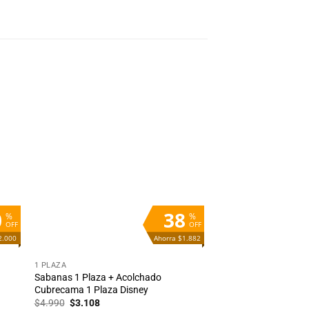
dir
Añadir
la
a la
ta
lista
e
de
eos
deseos
0
38
%
%
OFF
OFF
2.000
Ahorra $1.882
+
1 PLAZA
Sabanas 1 Plaza + Acolchado
Cubrecama 1 Plaza Disney
El
El
$
4.990
$
3.108