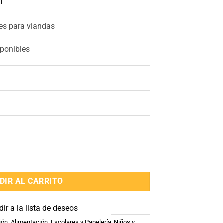
1
les para viandas
sponibles
eños cantidad
DIR AL CARRITO
ir a la lista de deseos
ión
,
Alimentación
,
Escolares y Papelería
,
Niños y