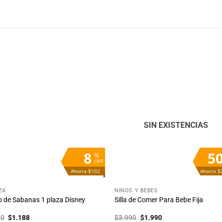
Añadir
Aña
a la
a 
lista
lis
de
d
deseos
des
SIN EXISTENCIAS
8
5
%
OFF
Ahorra $102
Ahorra $
+
ZA
NIÑOS Y BEBÉS
 de Sabanas 1 plaza Disney
Silla de Comer Para Bebe Fija
El
El
El
El
90
$
1.188
$
3.990
$
1.990