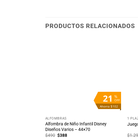
PRODUCTOS RELACIONADOS
Añadir
Añadir
a la
a la
lista
lista
de
de
deseos
deseos
57
21
%
%
OFF
OFF
Ahorra $391
Ahorra $102
+
+
ALFOMBRAS
1 PLA
Alfombra de Niño Infantil Disney
Disney
Juego
Diseños Varios – 44×70
El
El
$
490
$
388
$
1.2