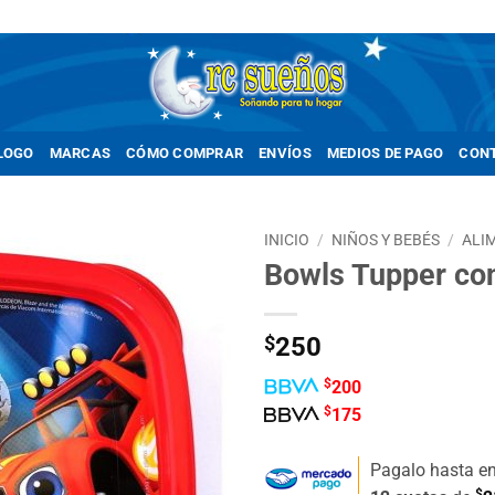
LOGO
MARCAS
CÓMO COMPRAR
ENVÍOS
MEDIOS DE PAGO
CON
INICIO
/
NIÑOS Y BEBÉS
/
ALI
Bowls Tupper con
Añadir
a la
lista de
$
250
deseos
$
200
$
175
Pagalo hasta e
$