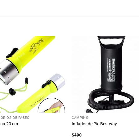
Añadir
Aña
a la
a 
lista
lis
de
d
deseos
des
+
ORIOS DE PASEO
CAMPING
rna 20 cm
Inflador de Pie Bestway
$
490