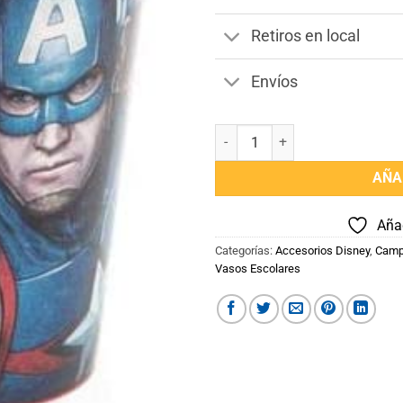
Retiros en local
Envíos
Vaso 260 ml Disney cantidad
AÑA
Añad
Categorías:
Accesorios Disney
,
Camp
Vasos Escolares