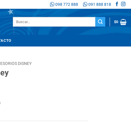
098 772 888
091 888 818
Buscar
$
0
por:
TACTO
ESORIOS DISNEY
ney
n