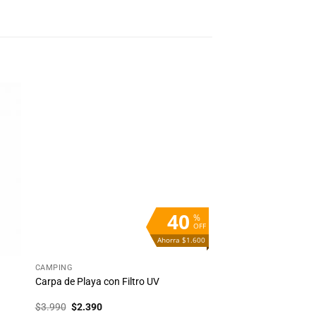
dir
Añadir
la
a la
ta
lista
e
de
eos
deseos
40
%
OFF
Ahorra $1.600
+
CAMPING
Carpa de Playa con Filtro UV
El
El
$
3.990
$
2.390