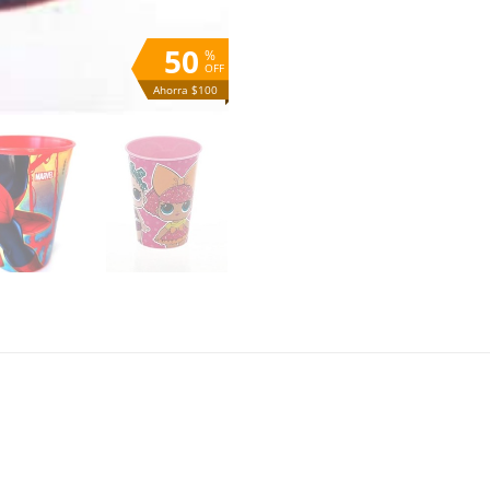
50
%
OFF
Ahorra $100