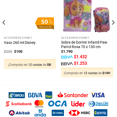
lista
lista
de
de
deseos
deseos
50
%
OFF
Ahorra $100
ACCESORIOS DISNEY
ACCESORIOS DISNEY
Sobre de Dormir Infantil Paw
Vaso 260 ml Disney
Patrol Rosa 70 x 130 cm
El
El
$
200
$
100
$
1.790
precio
precio
$
1.432
original
actual
era:
es:
$
1.253
$200.
$100.
¡Compralo en
12 cuotas
de
$
8
!
¡Compralo en
12 cuotas
de
$
149
!