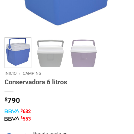
INICIO
/
CAMPING
Conservadora 6 litros
$
790
$
632
$
553
Pagalo hasta en