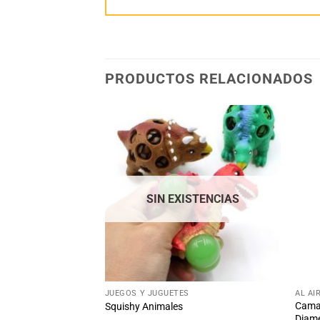
PRODUCTOS RELACIONADOS
Añadir
Añadir
a la
a la
lista
lista
de
de
deseos
deseos
STENCIAS
SIN EXISTENCIAS
+
+
JUEGOS Y JUGUETES
AL AI
Cama 
Piezas
Squishy Animales
Diame