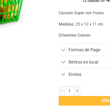
12 cuotas
de
4
Canasto Super con Frutas
Medidas: 25 x 12 x 11 cm
Diferentes Colores
Formas de Pago
Retiros en local
Envíos
Canasto Super con Frutas cantid
AÑA