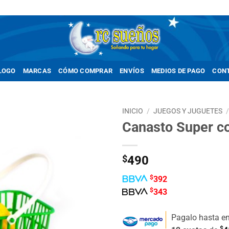
LOGO
MARCAS
CÓMO COMPRAR
ENVÍOS
MEDIOS DE PAGO
CON
INICIO
/
JUEGOS Y JUGUETES
Canasto Super co
Añadir
a la
lista de
$
490
deseos
$
392
$
343
Pagalo hasta e
$