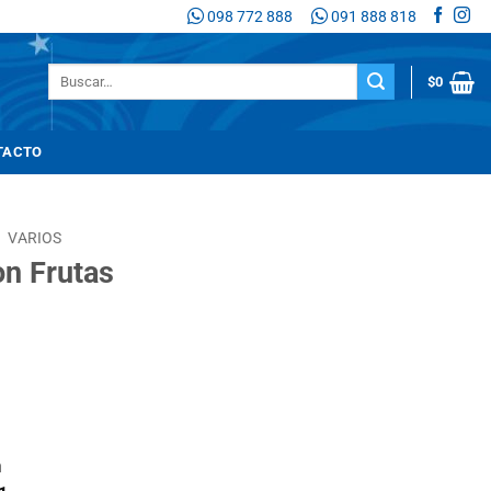
098 772 888
091 888 818
Buscar
$
0
por:
TACTO
/
VARIOS
n Frutas
n