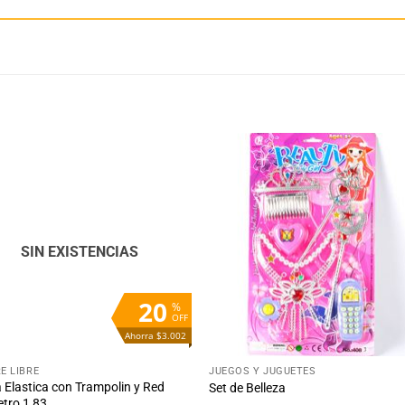
Añadir
Aña
a la
a 
lista
lis
de
d
deseos
des
SIN EXISTENCIAS
20
%
OFF
Ahorra $3.002
+
RE LIBRE
JUEGOS Y JUGUETES
Elastica con Trampolin y Red
Set de Belleza
tro 1,83