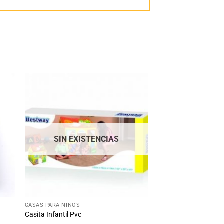
dir
Añadir
la
a la
ta
lista
e
de
eos
deseos
SIN EXISTENCIAS
+
CASAS PARA NIÑOS
Casita Infantil Pvc