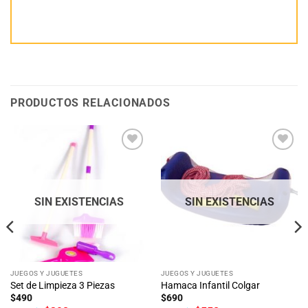
PRODUCTOS RELACIONADOS
Añadir
Añadir
a la
a la
lista
lista
de
de
deseos
deseos
SIN EXISTENCIAS
SIN EXISTENCIAS
JUEGOS Y JUGUETES
JUEGOS Y JUGUETES
Set de Limpieza 3 Piezas
Hamaca Infantil Colgar
$
490
$
690