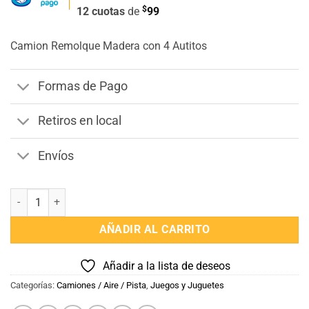
original
actual
$
12 cuotas
de
99
era:
es:
$1.690.
$1.190.
Camion Remolque Madera con 4 Autitos
Formas de Pago
Retiros en local
Envíos
Camion Remolque Madera 4 autitos cantidad
AÑADIR AL CARRITO
Añadir a la lista de deseos
Categorías:
Camiones / Aire / Pista
,
Juegos y Juguetes