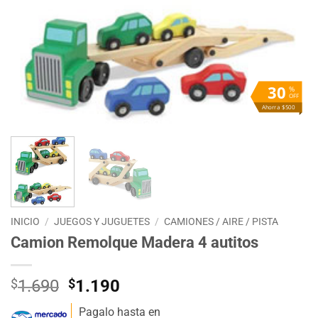
30
%
OFF
Ahorra $500
INICIO
/
JUEGOS Y JUGUETES
/
CAMIONES / AIRE / PISTA
Camion Remolque Madera 4 autitos
El
El
$
1.690
$
1.190
precio
precio
Pagalo hasta en