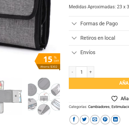
Medidas Aproximadas: 23 x 
Formas de Pago
Retiros en local
Envíos
15
%
OFF
Ahorra $302
Cambiador de Pañales Bebé Portá
AÑA
Añad
Categorías:
Cambiadores
,
Estimulaci