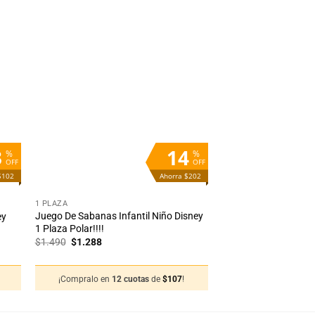
dir
Añadir
la
a la
ta
lista
e
de
eos
deseos
3
14
%
%
OFF
OFF
$102
Ahorra $202
+
1 PLAZA
Juego De Sabanas Infantil Niño Disney
ey
1 Plaza Polar!!!!
El
El
$
1.490
$
1.288
precio
precio
original
actual
era:
es:
¡Compralo en
12 cuotas
de
$
107
!
$1.490.
$1.288.