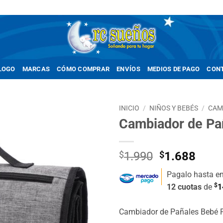
LOGO
MARCAS
CÓMO COMPRAR
ENVÍOS
MEDIOS DE PAGO
CON
INICIO
/
NIÑOS Y BEBÉS
/
CAM
Cambiador de Pañ
Añadir
a la
lista de
El
El
$
1.990
$
1.688
deseos
precio
prec
Pagalo hasta e
original
actua
$
12 cuotas
de
1
era:
es:
$1.990.
$1.6
Cambiador de Pañales Bebé P