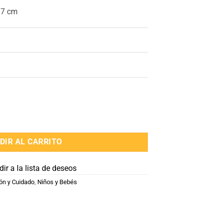
37 cm
til cantidad
DIR AL CARRITO
ir a la lista de deseos
ón y Cuidado
,
Niños y Bebés