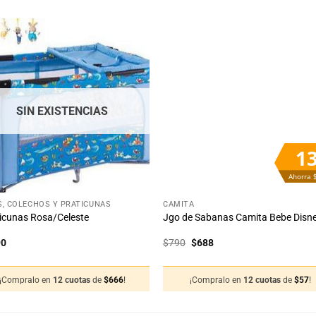
Añadir
Aña
a la
a 
lista
lis
de
d
deseos
des
SIN EXISTENCIAS
1
Ahorra 
+
, COLECHOS Y PRATICUNAS
CAMITA
icunas Rosa/Celeste
Jgo de Sabanas Camita Bebe Disn
El
El
90
$
790
$
688
precio
precio
original
actual
era:
es:
¡Compralo en
12 cuotas
de
$
666
!
¡Compralo en
12 cuotas
de
$
57
!
$790.
$688.