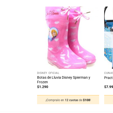
Añadir
Añadir
a la
a la
lista
lista
de
de
deseos
deseos
38
%
OFF
Ahorra $1.882
+
+
DISNEY OFICIAL
CUNAS
 Acolchado
Botas de Lluvia Disney Spierman y
Pract
 Disney
Frozen
$
1.290
$
7.9
cio
ual
2 cuotas
de
$
259
!
¡Compralo en
12 cuotas
de
$
108
!
108.