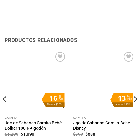
PRODUCTOS RELACIONADOS
Añadir
Añadir
a la
a la
lista
lista
de
de
deseos
deseos
16
13
%
%
OFF
OFF
Ahorra $200
Ahorra $102
CAMITA
CAMITA
Jgo de Sabanas Camita Bebé
Jgo de Sabanas Camita Bebe
Dolher 100% Algodón
Disney
El
El
El
El
$
1.290
$
1.090
$
790
$
688
precio
precio
precio
precio