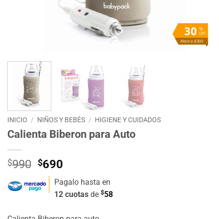
30
%
OFF
Ahorra $300
INICIO
/
NIÑOS Y BEBÉS
/
HIGIENE Y CUIDADOS
Calienta Biberon para Auto
El
El
$
990
$
690
precio
precio
Pagalo hasta en
original
actual
$
12 cuotas
de
58
era:
es:
$990.
$690.
Calienta Biberon para auto