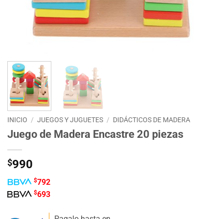
INICIO
/
JUEGOS Y JUGUETES
/
DIDÁCTICOS DE MADERA
Juego de Madera Encastre 20 piezas
$
990
$
792
$
693
Pagalo hasta en