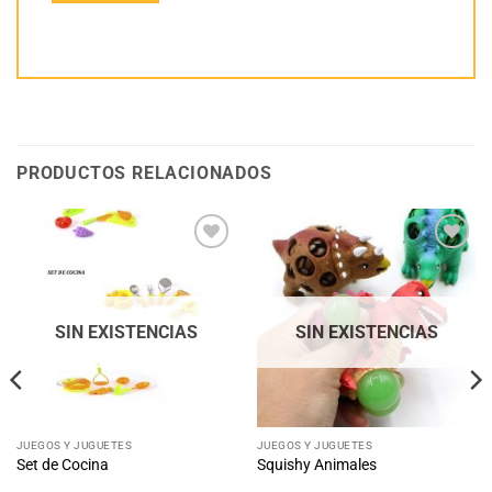
PRODUCTOS RELACIONADOS
Añadir
Añadir
a la
a la
lista
lista
de
de
deseos
deseos
SIN EXISTENCIAS
SIN EXISTENCIAS
JUEGOS Y JUGUETES
JUEGOS Y JUGUETES
Set de Cocina
Squishy Animales