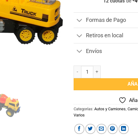
12 cuotas
de
4
Formas de Pago
Retiros en local
Envíos
Camiones Construccion Juguete 
AÑA
Añad
Categorías:
Autos y Camiones
,
Camion
Varios