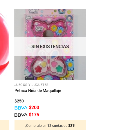
dir
Añadir
la
a la
ta
lista
e
de
eos
deseos
SIN EXISTENCIAS
+
JUEGOS Y JUGUETES
Petaca Niña de Maquillaje
$
250
$
200
$
175
¡Compralo en
12 cuotas
de
$
21
!