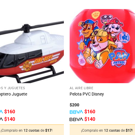
Añadir
Aña
a la
a 
lista
lis
de
d
deseos
des
+
S Y JUGUETES
AL AIRE LIBRE
optero Juguete
Pelota PVC Disney
$
200
$
160
$
160
$
140
$
140
¡Compralo en
12 cuotas
de
$
17
!
¡Compralo en
12 cuotas
de
$
17
!