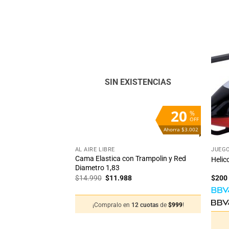
Añadir
Añadir
a la
a la
lista
lista
de
de
deseos
deseos
SIN EXISTENCIAS
20
20
%
%
OFF
OFF
Ahorra $90
Ahorra $3.002
+
+
AL AIRE LIBRE
JUEGO
Cama Elastica con Trampolin y Red
Friccion Pequeño
Helic
Diametro 1,83
El
El
$
14.990
$
11.988
$
200
precio
precio
original
actual
era:
es:
12 cuotas
de
$
30
!
¡Compralo en
12 cuotas
de
$
999
!
$14.990.
$11.988.