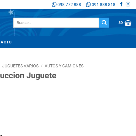
098 772 888
091 888 818
Buscar
$
0
por:
TACTO
/
JUGUETES VARIOS
/
AUTOS Y CAMIONES
uccion Juguete
n