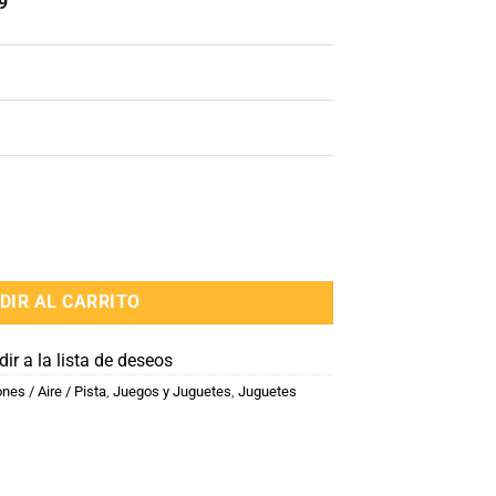
9
cantidad
DIR AL CARRITO
ir a la lista de deseos
es / Aire / Pista
,
Juegos y Juguetes
,
Juguetes