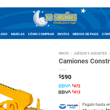
LOGO
MARCAS
CÓMO COMPRAR
ENVÍOS
MEDIOS DE PAGO
CON
INICIO
/
JUEGOS Y JUGUETES
Camiones Constr
Añadir
a la
lista de
$
590
deseos
$
472
$
413
Pagalo hasta e
$