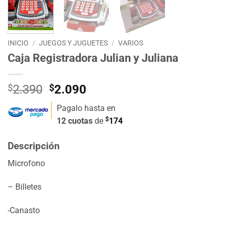
INICIO
/
JUEGOS Y JUGUETES
/
VARIOS
Caja Registradora Julian y Juliana
El
El
$
2.390
$
2.090
precio
precio
Pagalo hasta en
original
actual
$
12 cuotas
de
174
era:
es:
$2.390.
$2.090.
Descripción
Microfono
– Billetes
-Canasto