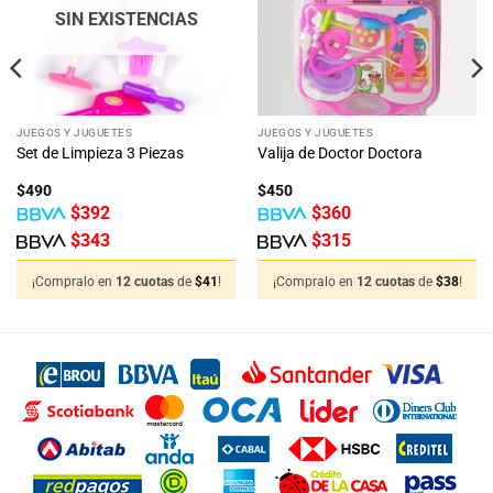
deseos
deseos
SIN EXISTENCIAS
JUEGOS Y JUGUETES
JUEGOS Y JUGUETES
Set de Limpieza 3 Piezas
Valija de Doctor Doctora
$
490
$
450
$
392
$
360
$
343
$
315
¡Compralo en
12 cuotas
de
$
41
!
¡Compralo en
12 cuotas
de
$
38
!