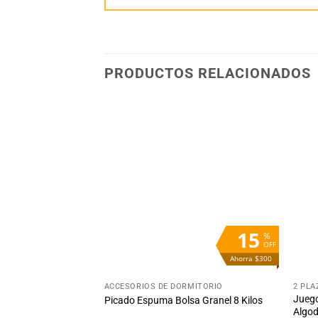
PRODUCTOS RELACIONADOS
Añadir
Añadir
a la
a la
lista
lista
de
de
deseos
deseos
7
15
%
%
OFF
OFF
Ahorra $91
Ahorra $300
+
+
MITORIO
ACCESORIOS DE DORMITORIO
2 PLA
Juego
on 2 Plazas
Picado Espuma Bolsa Granel 8 Kilos
Algod