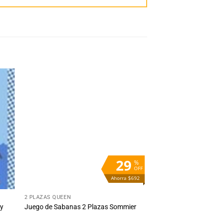
dir
Añadir
la
a la
ta
lista
e
de
eos
deseos
29
%
OFF
Ahorra $692
+
2 PLAZAS QUEEN
ey
Juego de Sabanas 2 Plazas Sommier