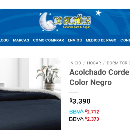
LOGO
MARCAS
CÓMO COMPRAR
ENVÍOS
MEDIOS DE PAGO
CON
INICIO
/
HOGAR
/
DORMITORI
Acolchado Corder
Añadir
Color Negro
a la
lista de
deseos
$
3.390
$
2.712
$
2.373