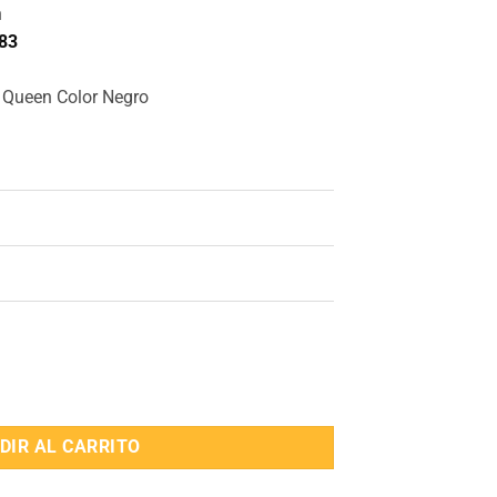
n
83
 Queen Color Negro
een Color Negro cantidad
DIR AL CARRITO