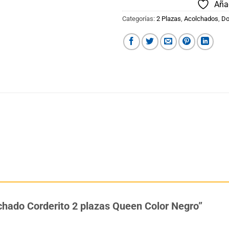
Añad
Categorías:
2 Plazas
,
Acolchados
,
Do
lchado Corderito 2 plazas Queen Color Negro”