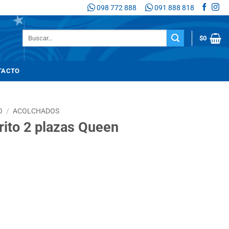
098 772 888
091 888 818
Buscar
$
0
por:
TACTO
O
/
ACOLCHADOS
ito 2 plazas Queen