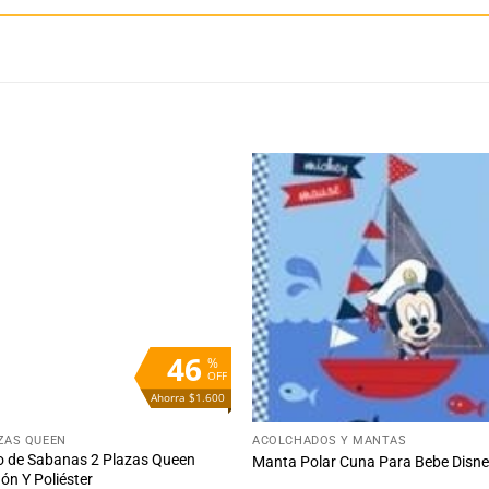
Añadir
Aña
a la
a 
lista
lis
de
d
deseos
des
46
%
OFF
Ahorra $1.600
+
ZAS QUEEN
ACOLCHADOS Y MANTAS
 de Sabanas 2 Plazas Queen
Manta Polar Cuna Para Bebe Disn
ón Y Poliéster