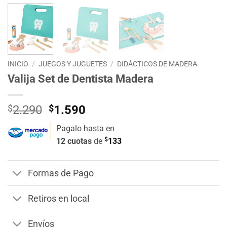
INICIO
/
JUEGOS Y JUGUETES
/
DIDÁCTICOS DE MADERA
Valija Set de Dentista Madera
El
El
$
2.290
$
1.590
precio
precio
Pagalo hasta en
original
actual
$
12 cuotas
de
133
era:
es:
$2.290.
$1.590.
Formas de Pago
Retiros en local
Envíos