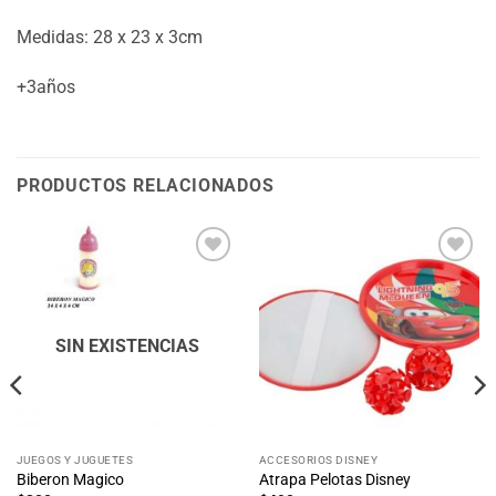
Medidas: 28 x 23 x 3cm
+3años
PRODUCTOS RELACIONADOS
Añadir
Añadir
a la
a la
lista
lista
de
de
deseos
deseos
SIN EXISTENCIAS
JUEGOS Y JUGUETES
ACCESORIOS DISNEY
Biberon Magico
Atrapa Pelotas Disney