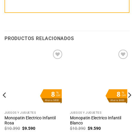
PRODUCTOS RELACIONADOS
Añadir
Añadir
a la
a la
lista
lista
de
de
deseos
deseos
8
8
%
%
OFF
OFF
Ahorra $800
Ahorra $800
JUEGOS Y JUGUETES
JUEGOS Y JUGUETES
Monopatin Electrico Infantil
Monopatin Electrico Infantil
Rosa
Blanco
El
El
El
El
$
10.390
$
9.590
$
10.390
$
9.590
precio
precio
precio
precio