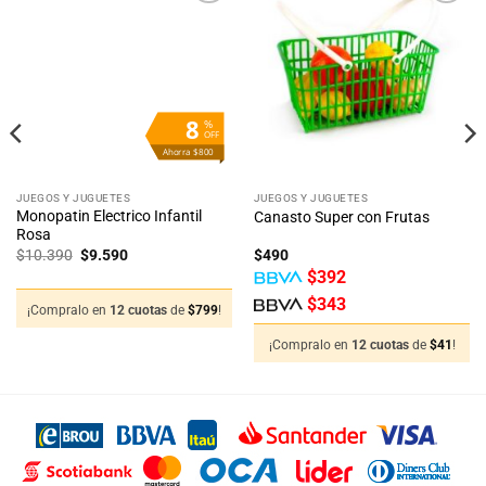
Añadir
Añadir
a la
a la
lista
lista
de
de
deseos
deseos
8
%
OFF
Ahorra $800
JUEGOS Y JUGUETES
JUEGOS Y JUGUETES
Monopatin Electrico Infantil
Canasto Super con Frutas
Rosa
El
El
$
10.390
$
9.590
$
490
precio
precio
$
392
original
actual
era:
es:
$
343
$10.390.
$9.590.
¡Compralo en
12 cuotas
de
$
799
!
¡Compralo en
12 cuotas
de
$
41
!