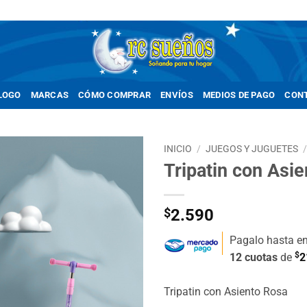
LOGO
MARCAS
CÓMO COMPRAR
ENVÍOS
MEDIOS DE PAGO
CON
INICIO
/
JUEGOS Y JUGUETES
Tripatin con Asi
Añadir
a la
lista de
$
2.590
deseos
Pagalo hasta e
$
12 cuotas
de
2
Tripatin con Asiento Rosa