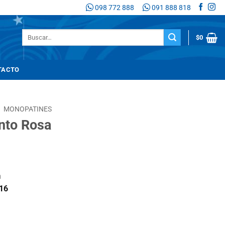
098 772 888
091 888 818
Buscar
$
0
por:
TACTO
/
MONOPATINES
ento Rosa
n
16