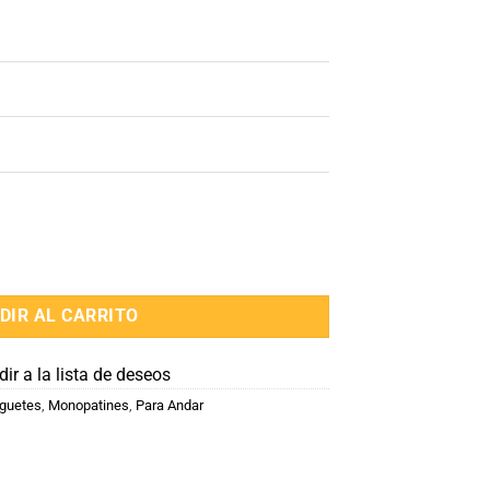
ad
DIR AL CARRITO
ir a la lista de deseos
uguetes
,
Monopatines
,
Para Andar