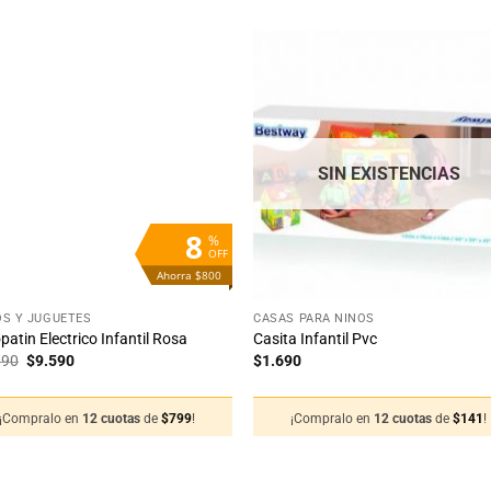
Añadir
Aña
a la
a 
lista
lis
de
d
deseos
des
SIN EXISTENCIAS
8
%
OFF
Ahorra $800
+
S Y JUGUETES
CASAS PARA NIÑOS
atin Electrico Infantil Rosa
Casita Infantil Pvc
El
El
390
$
9.590
$
1.690
precio
precio
original
actual
era:
es:
¡Compralo en
12 cuotas
de
$
799
!
¡Compralo en
12 cuotas
de
$
141
!
$10.390.
$9.590.