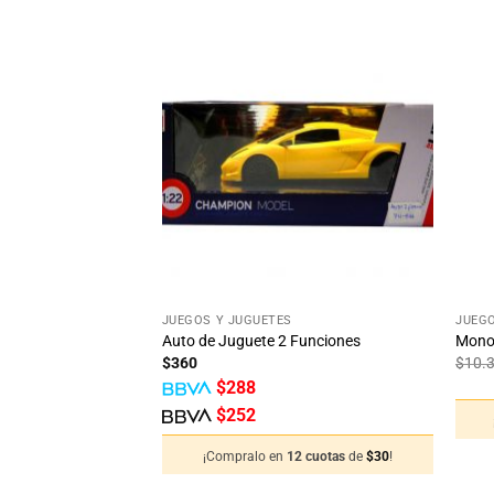
Añadir
Añadir
a la
a la
lista
lista
de
de
deseos
deseos
+
+
JUEGOS Y JUGUETES
JUEGO
Auto de Juguete 2 Funciones
Monop
$
360
$
10.
$
288
$
252
2 cuotas
de
$
249
!
¡Compralo en
12 cuotas
de
$
30
!