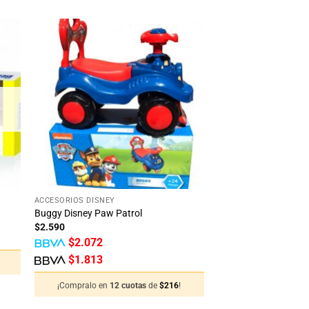
dir
Añadir
la
a la
ta
lista
e
de
eos
deseos
+
ACCESORIOS DISNEY
Buggy Disney Paw Patrol
$
2.590
$
2.072
$
1.813
¡Compralo en
12 cuotas
de
$
216
!