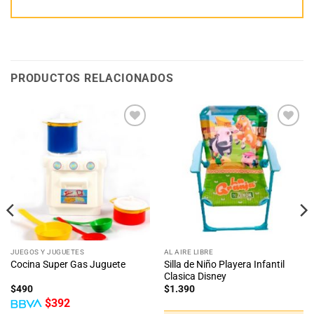
PRODUCTOS RELACIONADOS
Añadir
Añadir
a la
a la
lista
lista
de
de
deseos
deseos
JUEGOS Y JUGUETES
AL AIRE LIBRE
Silla de Niño Playera Infantil
Cocina Super Gas Juguete
Clasica Disney
$
490
$
1.390
$
392