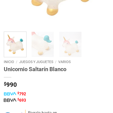
INICIO
/
JUEGOS Y JUGUETES
/
VARIOS
Unicornio Saltarín Blanco
$
990
$
792
$
693
Pagalo hasta en