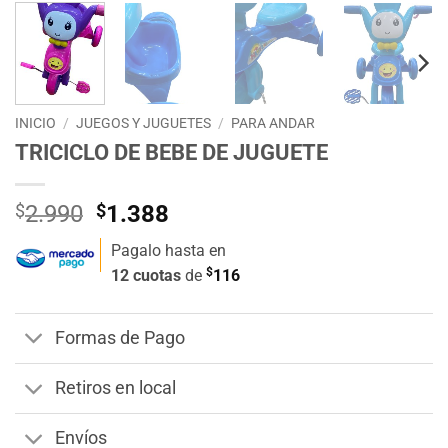
INICIO
/
JUEGOS Y JUGUETES
/
PARA ANDAR
TRICICLO DE BEBE DE JUGUETE
El
El
$
2.990
$
1.388
precio
precio
Pagalo hasta en
original
actual
$
12 cuotas
de
116
era:
es:
$2.990.
$1.388.
Formas de Pago
Retiros en local
Envíos