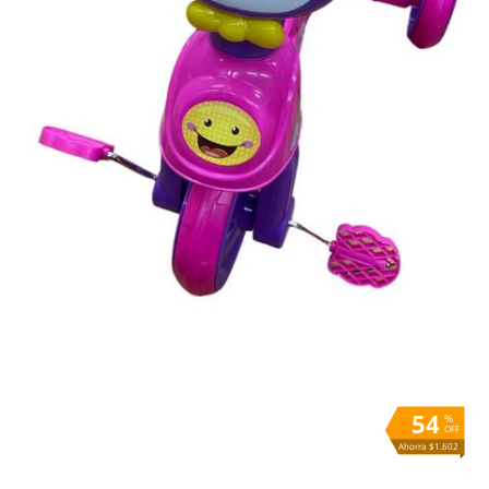
54
%
OFF
Ahorra $1.602