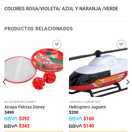
COLORES ROSA/VIOLETA/ AZUL Y NARANJA /VERDE
PRODUCTOS RELACIONADOS
Añadir
Añadir
a la
a la
lista
lista
de
de
deseos
deseos
ACCESORIOS DISNEY
JUEGOS Y JUGUETES
Atrapa Pelotas Disney
Helicoptero Juguete
$
490
$
200
$
392
$
160
$
343
$
140